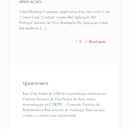
Aplicação
1xbet Desktop Computer Application Free Get 1xbet Com
? 1xbet Com” Content “casino Bet Aplicação Bet
Portugal Apostas Ao Vivo Instalação Da Aplicação 1xbet
Em Android,
[…]
0
Read more
Quem Somos
Em 12 de Junho de 1986 foi registada por escritura no
Cartório Notarial de Vila Franca de Xira, com a
denominação de CURPIV – Comissão Unitária de
Reformados e Pensionistas de Vialonga. Data em que
começa a contar a sua antiguidade.