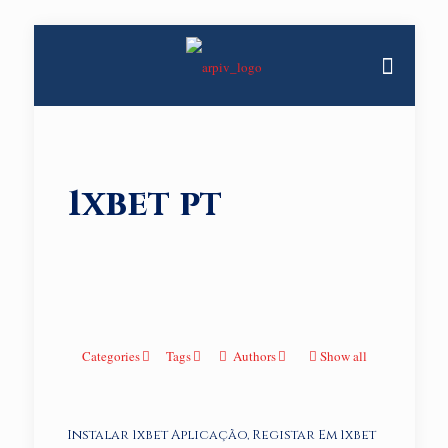
1xbet pt
Categories
Tags
Authors
Show all
Instalar 1xbet Aplicação, Registar Em 1xbet