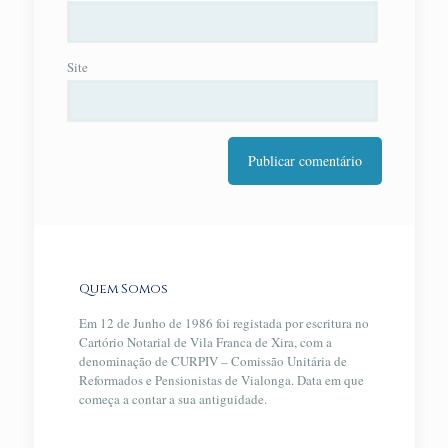
Site
Quem Somos
Em 12 de Junho de 1986 foi registada por escritura no
Cartório Notarial de Vila Franca de Xira, com a
denominação de CURPIV – Comissão Unitária de
Reformados e Pensionistas de Vialonga. Data em que
começa a contar a sua antiguidade.