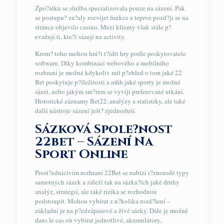
Zpo?átku se služba specializovala pouze na sázení. Pak
se postupn? za?aly rozvíjet funkce a teprve pozd?ji se na
stránce objevilo casino. Mezi klienty však stále p?
evažují ti, kte?í sázejí na activity.
Krom? toho mohou hrá?i t?ídit hry podle poskytovatele
softwaru. Díky kombinaci webového a mobilního
rozhraní je možné kdykoliv mít p?ehled o tom jaké 22
Bet poskytuje p?íležitosti a mhh jaké sporty je možné
sázet, nebo jakým sm?rem se vyvíjí preferované utkání.
Historické záznamy Bet22, analýzy a statistiky, ale také
další nástroje sázení ješt? zjednoduší.
Sázková Spole?nost
22bet – Sázení Na
Sport Online
Prost?ednictvím rozhraní 22Bet se nabízí r?znorodé typy
samotných sázek a záleží tak na sázka?ích jaké druhy
analýz, strategií, ale také rizika se rozhodnou
podstoupit. Mohou vybírat z n?kolika rozd?lení –
základní je na p?edzápasové a živé sázky. Dále je možné
dans le cas où vybírat jednotlivé, akumulátory,