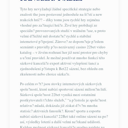
Tyto hry nevyžadují žádné specifické strategie nebo
znalosti the jsou postavené jednoduše na št?stí a new
reakcích hrá?? – díky tomu jsou rychlé hry zejména
vhodné pro za?ínající hrá?e. Živé hry probíhají ze
speciáln? provozovaných studií v reálném ?ase, u proto
velmi d?ležité mít dostate?n? rychlé a stabilní
internetové p?ipojení. Zárove? ze doporu?uje p?edem
seznámit s pravidly p?es nezávazný casino 22bet video
katalog – v živém rozhraní her již není prostor pro chyby
a u?ení pravidel. Je možné používat mnoho funkcí této
sázkové kancelá?e expert aktivní vylepšení šancí a
zjednodušení p?ístupu k Bet22 sázení, bez ohledu em
zkušenosti nebo choice sázka?e.
Po celém sv?t? jsou stovky internetových sázkových
spole?ností, které nabízí sportovní sázení milion?m lidí.
Sázková spole?nost 22bet vyniká mezi ostatními
postkytovateli t?chto služeb,” “a p?estože je spole?nost
relativn? mladá, dokázala již získat d?v?ru mnoha
statisíc? aktivních fanoušk?. Krom? sportu a esportu
nabízí sázková kancelá? 22Bet také online sázení na po?
así, výsledky loterií a další velmi ne?ekané události.
Každou možnost sázkové kancelá?e snadno najdete na