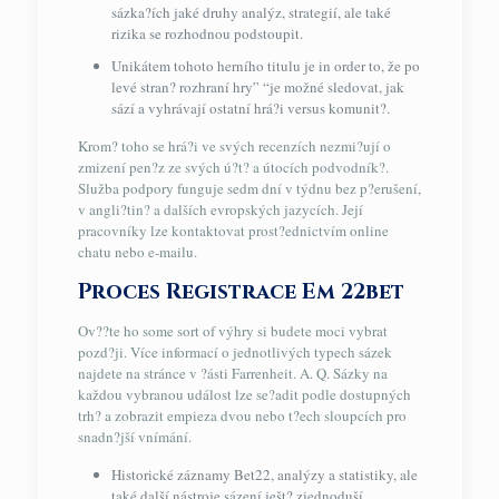
sázka?ích jaké druhy analýz, strategií, ale také
rizika se rozhodnou podstoupit.
Unikátem tohoto herního titulu je in order to, že po
levé stran? rozhraní hry” “je možné sledovat, jak
sází a vyhrávají ostatní hrá?i versus komunit?.
Krom? toho se hrá?i ve svých recenzích nezmi?ují o
zmizení pen?z ze svých ú?t? a útocích podvodník?.
Služba podpory funguje sedm dní v týdnu bez p?erušení,
v angli?tin? a dalších evropských jazycích. Její
pracovníky lze kontaktovat prost?ednictvím online
chatu nebo e-mailu.
Proces Registrace Em 22bet
Ov??te ho some sort of výhry si budete moci vybrat
pozd?ji. Více informací o jednotlivých typech sázek
najdete na stránce v ?ásti Farrenheit. A. Q. Sázky na
každou vybranou událost lze se?adit podle dostupných
trh? a zobrazit empieza dvou nebo t?ech sloupcích pro
snadn?jší vnímání.
Historické záznamy Bet22, analýzy a statistiky, ale
také další nástroje sázení ješt? zjednoduší.