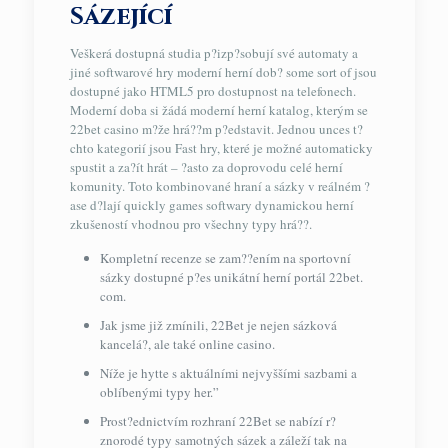
Sázející
Veškerá dostupná studia p?izp?sobují své automaty a
jiné softwarové hry moderní herní dob? some sort of jsou
dostupné jako HTML5 pro dostupnost na telefonech.
Moderní doba si žádá moderní herní katalog, kterým se
22bet casino m?že hrá??m p?edstavit. Jednou unces t?
chto kategorií jsou Fast hry, které je možné automaticky
spustit a za?ít hrát – ?asto za doprovodu celé herní
komunity. Toto kombinované hraní a sázky v reálném ?
ase d?lají quickly games softwary dynamickou herní
zkušeností vhodnou pro všechny typy hrá??.
Kompletní recenze se zam??ením na sportovní
sázky dostupné p?es unikátní herní portál 22bet.
com.
Jak jsme již zmínili, 22Bet je nejen sázková
kancelá?, ale také online casino.
Níže je hytte s aktuálními nejvyššími sazbami a
oblíbenými typy her.”
Prost?ednictvím rozhraní 22Bet se nabízí r?
znorodé typy samotných sázek a záleží tak na