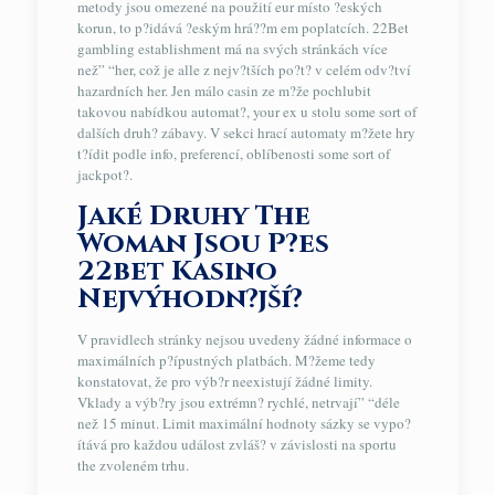
metody jsou omezené na použití eur místo ?eských
korun, to p?idává ?eským hrá??m em poplatcích. 22Bet
gambling establishment má na svých stránkách více
než” “her, což je alle z nejv?tších po?t? v celém odv?tví
hazardních her. Jen málo casin ze m?že pochlubit
takovou nabídkou automat?, your ex u stolu some sort of
dalších druh? zábavy. V sekci hrací automaty m?žete hry
t?ídit podle info, preferencí, oblíbenosti some sort of
jackpot?.
Jaké Druhy The
Woman Jsou P?es
22bet Kasino
Nejvýhodn?jší?
V pravidlech stránky nejsou uvedeny žádné informace o
maximálních p?ípustných platbách. M?žeme tedy
konstatovat, že pro výb?r neexistují žádné limity.
Vklady a výb?ry jsou extrémn? rychlé, netrvají” “déle
než 15 minut. Limit maximální hodnoty sázky se vypo?
ítává pro každou událost zvláš? v závislosti na sportu
the zvoleném trhu.