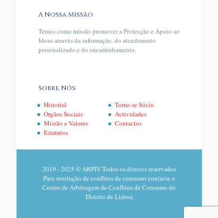
A Nossa Missão
Temos como missão promover a Protecção e Apoio ao
Idoso através da informação, do atendimento
personalizado e do encaminhamento.
Sobre Nós
Historial
Torne-se Sócio
Orgãos Sociais
Actividades
Missão e Valores
Contactos
Estatutos
2019 - 2025 © ARPIV Todos os direitos reservados
Para resolução de conflitos de consumo contacte o
Centro de Arbitragem de Conflitos de Consumo do
Distrito de Lisboa