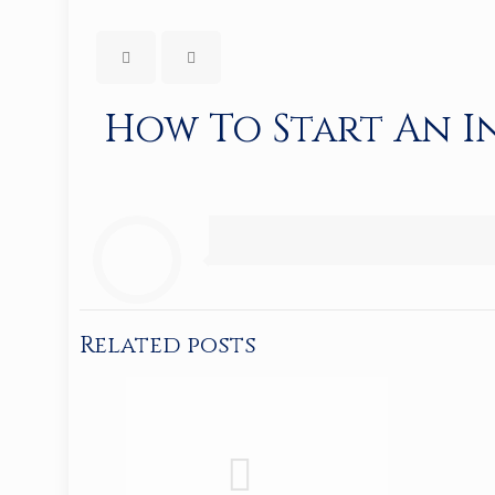
How To Start An I
Related posts