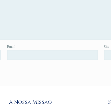
Email
Site
A Nossa Missão