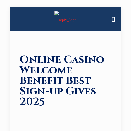
Online Casino
Welcome
Benefit Best
Sign-up Gives
2025