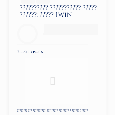
?????????? ??????????? ?????
??????: ????? 1win
Related posts
???????? ??? ??????????: ??? ????? ???????? ? ?????? ??????