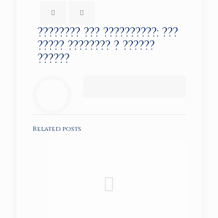
???????? ??? ??????????: ???
????? ???????? ? ??????
??????
Related posts