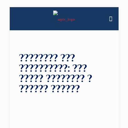
???????? ???
??????????: ???
????? ???????? ?
?????? ??????