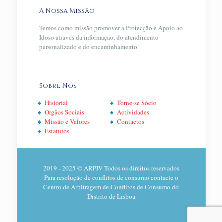
A Nossa Missão
Temos como missão promover a Protecção e Apoio ao
Idoso através da informação, do atendimento
personalizado e do encaminhamento.
Sobre Nós
Historial
Torne-se Sócio
Orgãos Sociais
Actividades
Missão e Valores
Contactos
Estatutos
2019 - 2025 © ARPIV Todos os direitos reservados
Para resolução de conflitos de consumo contacte o
Centro de Arbitragem de Conflitos de Consumo do
Distrito de Lisboa