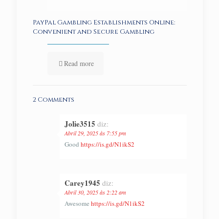
PayPal Gambling Establishments Online:
Convenient and Secure Gambling
Read more
2 Comments
Jolie3515
diz:
Abril 29, 2025 às 7:55 pm
Good
https://is.gd/N1ikS2
Carey1945
diz:
Abril 30, 2025 às 2:22 am
Awesome
https://is.gd/N1ikS2