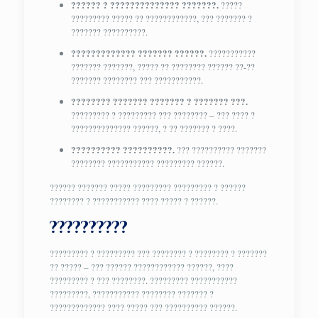
?????? ? ?????????????? ???????.
?????
????????? ????? ?? ????????????, ??? ??????? ?
??????? ??????????.
????????????? ??????? ??????.
???????????
??????? ???????, ????? ?? ???????? ?????? ??-??
??????? ???????? ??? ???????????.
???????? ??????? ??????? ? ??????? ???.
????????? ? ????????? ??? ???????? – ??? ???? ?
?????????????? ??????, ? ?? ??????? ? ????.
?????????? ??????????.
??? ?????????? ???????
???????? ??????????? ????????? ??????.
?????? ??????? ????? ????????? ????????? ? ??????
???????? ? ??????????? ???? ????? ? ??????.
??????????
????????? ? ????????? ??? ???????? ? ???????? ? ???????
?? ????? – ??? ?????? ???????????? ??????, ????
????????? ? ??? ????????. ????????? ???????????
?????????, ??????????? ???????? ??????? ?
????????????? ???? ????? ??? ?????????? ??????.