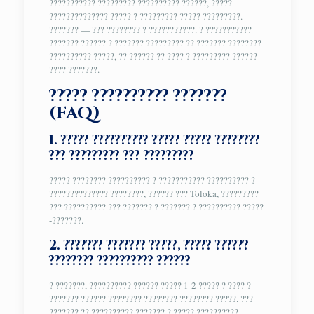
??????????? ????????? ?????????? ??????, ?????
?????????????? ????? ? ????????? ????? ?????????.
??????? — ??? ???????? ? ???????????. ? ???????????
??????? ?????? ? ??????? ????????? ?? ??????? ????????
?????????? ?????, ?? ?????? ?? ???? ? ????????? ??????
???? ???????.
????? ?????????? ???????
(FAQ)
1. ????? ?????????? ????? ????? ????????
??? ????????? ??? ?????????
????? ???????? ?????????? ? ??????????? ?????????? ?
?????????????? ????????, ?????? ??? Toloka, ?????????
??? ?????????? ??? ??????? ? ??????? ? ?????????? ?????
-???????.
2. ??????? ??????? ?????, ????? ??????
???????? ?????????? ??????
? ???????, ?????????? ?????? ????? 1-2 ????? ? ???? ?
??????? ?????? ???????? ???????? ???????? ?????. ???
??????? ?? ?????????? ??????? ? ????? ??????????.