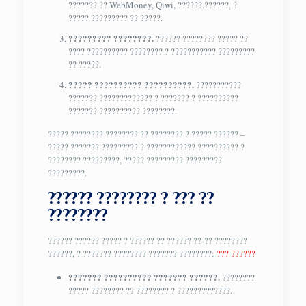
??????? ?? WebMoney, Qiwi, ??????.??????, ?
????? ????????? ?? ?????.
????????? ????????.
?????? ???????? ????? ??
???? ?????????? ???????? ? ??????????? ?????????
?? ?????.
????? ?????????? ??????????.
???????????
??????? ????????????? ? ??????? ? ??????????
??????? ?????????? ????????.
????? ???????? ???????? ?? ???????? ? ????? ?????? –
????? ??????? ????????? ? ???????????? ?????????? ?
???????? ?????????, ????? ????????? ?????????
?????????.
?????? ???????? ? ??? ??
????????
?????? ?????? ????? ? ?????? ?? ?????? ??-?? ????????
??????, ? ??????? ???????? ??????? ????????:
??? ??????
??????? ?????????? ??????? ??????.
????????
????? ???????? ?? ???????? ? ?????????????.