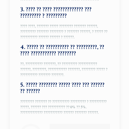
3. ???? ?? ???? ????????????? ???
????????? ? ?????????
???? ????, ??????? ????? ???????? ??????? ??????,
????????? ??????? ???????? ? ??????? ??????, ? ????? ??
?????????? ?????? ?????? ? ??????.
4. ????? ?? ?????????? ?? ?????????, ??
???? ??????????? ????????
??, ?????????? ???????, ?? ????????? ???????????
??????, ????????, ??????????? ???????, ???????? ????? ?
?????????? ??????? ???????.
5. ????? ???????? ????? ???? ??? ??????
?? ??????
???????? ??????? ?? ?????????? ????????? ? ??????????
?????, ?????? ??? ?????????? ?? 0% ?? 5%.
????????????? ??????????? ?????? ??????? ??????.