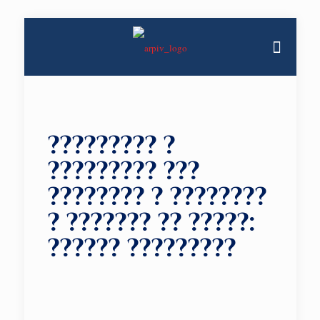
????????? ?
????????? ???
???????? ? ????????
? ??????? ?? ?????:
?????? ?????????