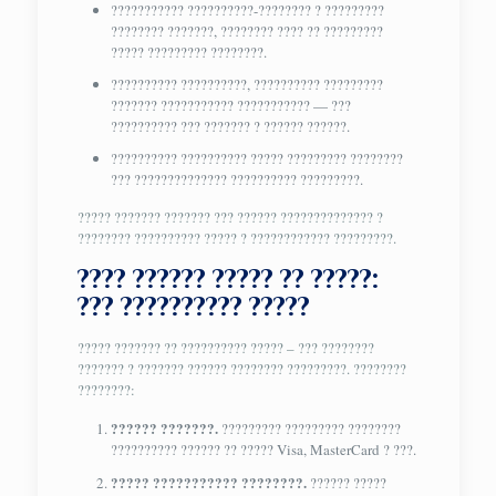
??????????? ??????????-???????? ? ?????????
???????? ???????, ???????? ???? ?? ?????????
????? ????????? ????????.
?????????? ??????????, ?????????? ?????????
??????? ??????????? ??????????? — ???
?????????? ??? ??????? ? ?????? ??????.
?????????? ?????????? ????? ????????? ????????
??? ?????????????? ?????????? ?????????.
????? ??????? ??????? ??? ?????? ?????????????? ?
???????? ?????????? ????? ? ???????????? ?????????.
???? ?????? ????? ?? ?????:
??? ?????????? ?????
????? ??????? ?? ?????????? ????? – ??? ????????
??????? ? ??????? ?????? ???????? ?????????. ????????
????????:
?????? ???????.
????????? ????????? ????????
?????????? ?????? ?? ????? Visa, MasterCard ? ???.
????? ??????????? ????????.
?????? ?????