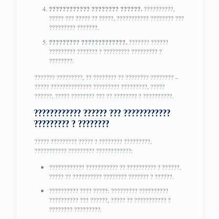
???????????? ???????? ??????.
??????????,
????? ??? ????? ?? ?????, ??????????? ???????? ???
????????? ???????.
????????? ?????????????.
??????? ??????
????????? ??????? ? ????????? ????????? ?
????????.
??????? ?????????, ?? ???????? ?? ???????? ???????? –
????? ?????????????? ????????? ?????????, ?????
??????, ????? ???????? ??? ?? ???????? ? ??????????.
???????????? ?????? ??? ????????????
????????? ? ????????
????? ????????? ????? ? ???????? ?????????,
??????????? ????????? ????????????:
???????????? ??????????? ?? ?????????? ? ??????,
????? ?? ?????????? ???????? ??????? ? ??????.
?????????? ???? ?????: ????????? ??????????
?????????? ??? ??????, ????? ?? ??????????? ?
???????? ?????????.