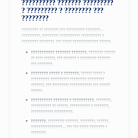
?????????? ??????? ?????????
? ????????? ? ???????? ???
????????
????????? ?? ???????? ??? ?????????? ???????? –
??????????, ????????? ??????????? ??????????? ?
????????? ????????. ??? ????? ?????????????? ??????:
??????????? ??????? ???????.
???????? ??????
?? ???? ??????, ??? ??????? ? ????????? ???????
??? ????????.
???????? ????? ? ???????.
?????? ????? ?
?????????? ?????????? ????????? ?????????
???????, ??? ????????? ???????????? ??? ??????
??????.
?????????? ??????? ? ??????????.
????????,
??????????? ?? ??????, ??????????? ? ????????,
???????????? ??????????.
???????.
????????? ???????, ????????, ??????,
????????????????? – ??? ??? ????? ???????? ?
????????.