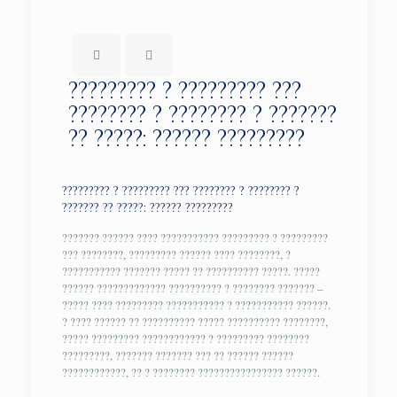
????????? ? ????????? ???
???????? ? ???????? ? ???????
?? ?????: ?????? ?????????
????????? ? ????????? ??? ???????? ? ???????? ?
??????? ?? ?????: ?????? ?????????
??????? ?????? ???? ??????????? ????????? ? ?????????
??? ????????, ????????? ?????? ???? ????????, ?
??????????? ??????? ????? ?? ?????????? ?????. ?????
?????? ????????????? ?????????? ? ???????? ??????? –
????? ???? ????????? ??????????? ? ??????????? ??????.
? ???? ?????? ?? ?????????? ????? ?????????? ????????,
????? ????????? ???????????? ? ????????? ????????
?????????, ??????? ??????? ??? ?? ?????? ??????
????????????, ?? ? ???????? ???????????????? ??????.