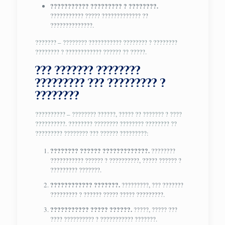
??????????? ????????? ? ????????.
??????????? ????? ????????????? ??
??????????????.
??????? – ???????? ??????????? ???????? ? ????????
???????? ? ???????????? ?????? ?? ?????.
??? ??????? ????????
????????? ??? ????????? ?
????????
?????????? – ???????? ??????, ????? ?? ??????? ? ????
??????????. ???????? ???????? ???????? ???????? ??
????????? ???????? ??? ?????? ?????????:
???????? ?????? ?????????????.
????????
??????????? ?????? ? ??????????, ????? ?????? ?
????????? ???????.
???????????? ???????.
?????????, ??? ???????
????????? ? ?????? ????? ????? ?????????.
??????????? ????? ??????.
?????, ????? ???
???? ?????????? ? ??????????? ???????.