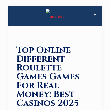
Top Online
Different
Roulette
Games Games
For Real
Money: Best
Casinos 2025