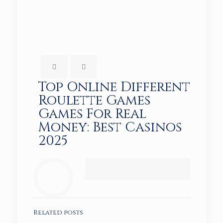
Top Online Different
Roulette Games
Games For Real
Money: Best Casinos
2025
Related posts