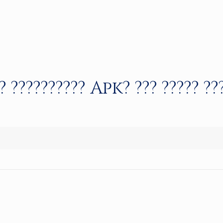
? ?????????? Apk? ??? ????? ??