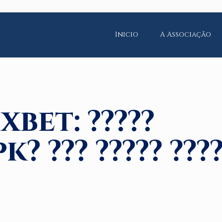
Inicio
A Associação
1xbet: ?????
k? ??? ????? ???