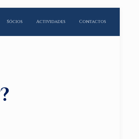
Sócios
Actividades
Contactos
??