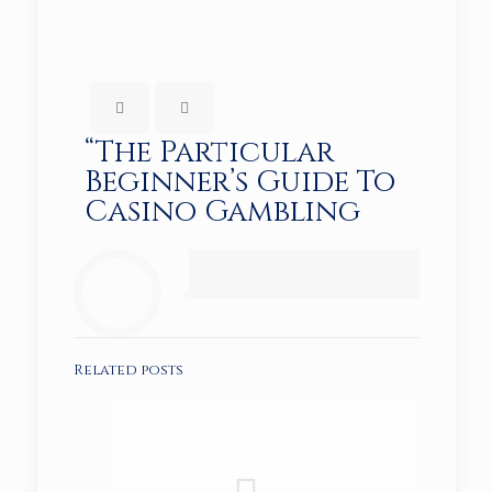
“The Particular
Beginner’s Guide To
Casino Gambling
Related posts