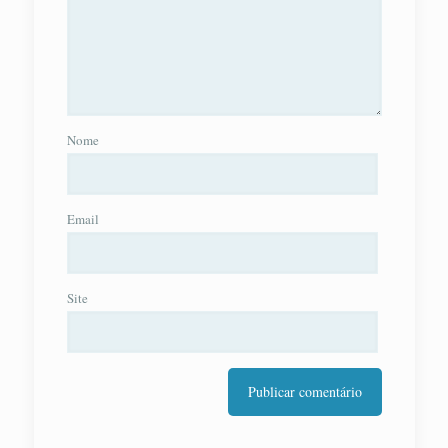
Nome
Email
Site