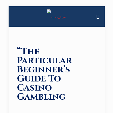
“The
Particular
Beginner’s
Guide To
Casino
Gambling