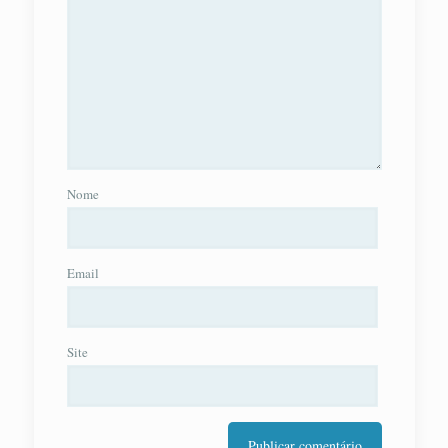
Nome
Email
Site