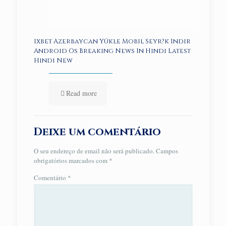
1xbet Azerbaycan Yükle Mobil Seyr?k Indir
Android Os Breaking News In Hindi Latest
Hindi New
Read more
Deixe um comentário
O seu endereço de email não será publicado.
Campos
obrigatórios marcados com
*
Comentário
*