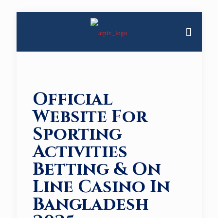
Official
Website For
Sporting
Activities
Betting & On
Line Casino In
Bangladesh