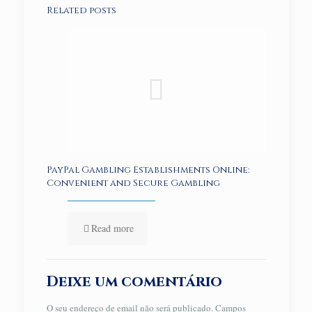
Related posts
PayPal Gambling Establishments Online:
Convenient and Secure Gambling
Read more
Deixe um comentário
O seu endereço de email não será publicado.
Campos