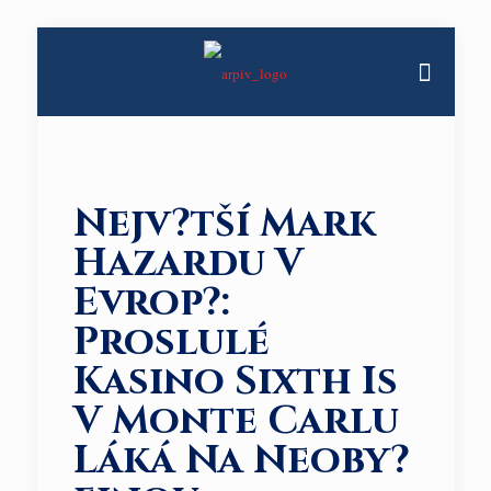
Nejv?tší Mark
Hazardu V
Evrop?:
Proslulé
Kasino Sixth Is
V Monte Carlu
Láká Na Neoby?