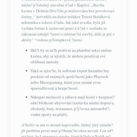
místn? p?íslušný stavební ú?ad v Kaplici. „Stavba
kasina v Dolním Dvo?išti je realizována bez povolovací
listiny, “ potvrdila na dotaz redakce Tereza Stašáková,
referentka z tohoto ú?adu. Jak také uvedla, byla již
vydána listina k zastavení prací a ú?ad v souladu se
zákonem zahájil ?ízení o odstran?ní stavby, dále je prý s
aktéry” “vedeno p?estupkové ?ízení.
Hrá?i by se m?li podívat na platební sekci online
kasina, aby se ujistili, že mohou používat své
oblíbené metody.
Také se ujist?te, že software expert hazardní hry
pochází od známých spole?ností jako Playtech
nebo Microgaming, které jsou známé svou
spravedlivostí a bezpe?ností.
Nákupní možnosti a zábavu mají hosté v bezprost?
ední blízkosti ubytování (zastávka místní dopravy,
obchody, bary, restaurace, p?j?ovna automobil?,
vodní sporty na pláži).
A?koliv se mu to dosud nepovedlo, žádný jiný zásadn?
jší problém první muž p?íhrani?ní obce nevidí. I on zd?
raz?uje, že Lattnerova stavba, která b?žela n?kolik m?