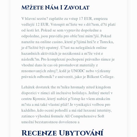
M?žete Nám I Zavolat
V hlavní sezón? zaplatíte za vstup 17 EUR, empieza
vedlejší 12 EUR. Vstoupit m?žete we s dít?tem, d?ti platí
od šesti let. Pokud se sem vypravíte dopoledne a
odpoledne, jsou pravidla pro oble?ení mírn?jší. Pokud
narazíte na online casino, které p?ijímá hrá?e z Turecka,
je d?ležité být opatrný. Ú?ast na nelegálních online
hazardních aktivitách je nezákonná a m?že vést e
následk?m. Pro komplexní pochopení právního rámce je
vhodné dans le cas où prostudovat materiály z
renomovaných zdroj?, ksfd je UNODC nebo výzkumy
právních odborník? z univerzit, jako je Bilkent College.
Lehátek dostatek the ru?níku hromady nited kingdom
dispozici v rámci all inclusive holidays. Jediný motel v
centru Kyrenie, který nabízí p?ístup ke všem atrakcím
m?sta a má také vlastní pláž! Je vynikající volbou pro
každého, kdo ocení pohodlí a má rád luxusní interiéry,
zatímco výhodná formule All Comprehensive Soft
umožní bezstarostnou dovolenou a
Recenze Ubytování