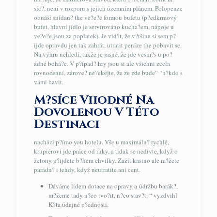
síc?, není v rozporu s jejich územním plánem. Polopenze
obnáší snídan? the ve?e?e formou bufetu (p?edkrmový
bufet, hlavní jídlo je servírováno kucha?em, nápoje u
ve?e?e jsou za poplatek). Je vid?t, že v?tšina si sem p?
ijde opravdu jen tak zahrát, utratit peníze the pobavit se.
Na výhru nehledí, takže je jasné, že jde vesm?s u po?
ádné bohá?e. V p?ípad? hry jsou si ale všichni zcela
rovnocenní, zárove? ne?ekejte, že ze zde bude” “n?kdo s
vámi bavit.
M?síce Vhodné Na
Dovolenou V Této
Destinaci
nachází p?ímo you hotelu. Vše u maximáln? rychlé,
krupiérovi jde práce od ruky, a tidak se nedivte, když o
žetony p?ijdete b?hem chvilky. Zažít kasino ale m?žete
parádn? i tehdy, když neutratíte ani cent.
Dáváme lidem dotace na opravy a údržbu barák?,
m?žeme tady n?co tvo?it, n?co stav?t, “ vyzdvihl
K?ta údajné p?ednosti.