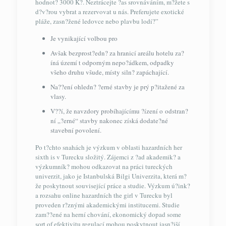
hodnot? 3000 K?. Neztrácejte ?as srovnáváním, m?žete s
d?v?rou vybrat a rezervovat u nás. Preferujete exotické
pláže, zasn?žené ledovce nebo plavbu lodí?”
Je vynikající volbou pro
Avšak bezprost?edn? za hranicí areálu hotelu za?
íná území t odporným nepo?ádkem, odpadky
všeho druhu všude, místy siln? zapáchající.
Na??ení ohledn? ?erné stavby je prý p?itažené za
vlasy.
V??í, že navzdory probíhajícímu ?ízení o odstran?
ní „?erné“ stavby nakonec získá dodate?né
stavební povolení.
Po t?chto snahách je výzkum v oblasti hazardních her
sixth is v Turecku složitý. Zájemci z ?ad akademik? a
výzkumník? mohou odkazovat na práci tureckých
univerzit, jako je Istanbulská Bilgi Univerzita, která m?
že poskytnout související práce a studie. Výzkum ú?ink?
a rozsahu online hazardních the girl v Turecku byl
proveden r?znými akademickými institucemi. Studie
zam??ené na herní chování, ekonomický dopad some
sort of efektivitu regulací mohou poskytnout jasn?jší