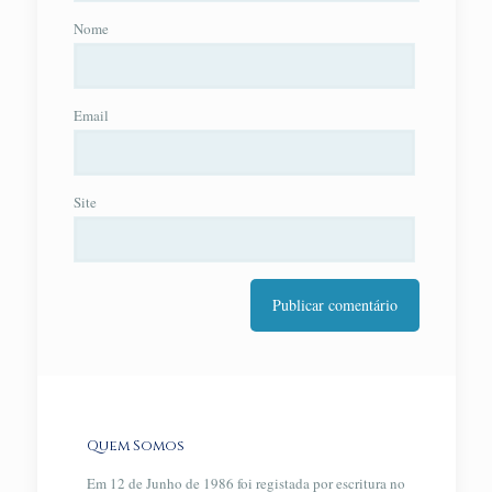
Nome
Email
Site
Quem Somos
Em 12 de Junho de 1986 foi registada por escritura no