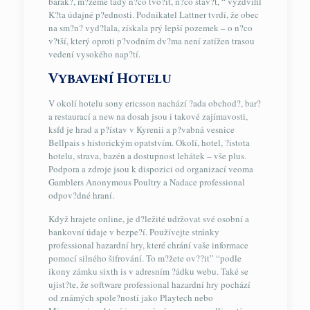
barák?, m?žeme tady n?co tvo?it, n?co stav?t, “ vyzdvihl
K?ta údajné p?ednosti. Podnikatel Lattner tvrdí, že obec
na sm?n? vyd?lala, získala prý lepší pozemek – o n?co
v?tší, který oproti p?vodním dv?ma není zatížen trasou
vedení vysokého nap?tí.
Vybavení Hotelu
V okolí hotelu sony ericsson nachází ?ada obchod?, bar?
a restaurací a new na dosah jsou i takové zajímavosti,
ksfd je hrad a p?ístav v Kyrenii a p?vabná vesnice
Bellpais s historickým opatstvím. Okolí, hotel, ?istota
hotelu, strava, bazén a dostupnost lehátek – vše plus.
Podpora a zdroje jsou k dispozici od organizací veoma
Gamblers Anonymous Poultry a Nadace professional
odpov?dné hraní.
Když hrajete online, je d?ležité udržovat své osobní a
bankovní údaje v bezpe?í. Používejte stránky
professional hazardní hry, které chrání vaše informace
pomocí silného šifrování. To m?žete ov??it” “podle
ikony zámku sixth is v adresním ?ádku webu. Také se
ujist?te, že software professional hazardní hry pochází
od známých spole?ností jako Playtech nebo