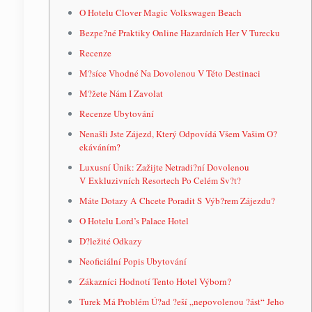
O Hotelu Clover Magic Volkswagen Beach
Bezpe?né Praktiky Online Hazardních Her V Turecku
Recenze
M?síce Vhodné Na Dovolenou V Této Destinaci
M?žete Nám I Zavolat
Recenze Ubytování
Nenašli Jste Zájezd, Který Odpovídá Všem Vašim O?
ekáváním?
Luxusní Únik: Zažijte Netradi?ní Dovolenou
V Exkluzivních Resortech Po Celém Sv?t?
Máte Dotazy A Chcete Poradit S Výb?rem Zájezdu?
O Hotelu Lord’s Palace Hotel
D?ležité Odkazy
Neoficiální Popis Ubytování
Zákazníci Hodnotí Tento Hotel Výborn?
Turek Má Problém Ú?ad ?eší „nepovolenou ?ást“ Jeho