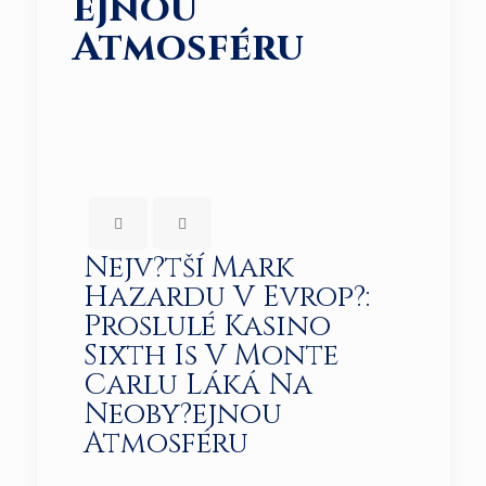
ejnou
Atmosféru
Nejv?tší Mark
Hazardu V Evrop?:
Proslulé Kasino
Sixth Is V Monte
Carlu Láká Na
Neoby?ejnou
Atmosféru