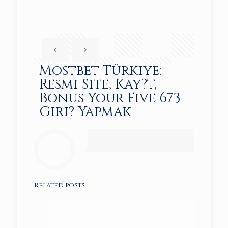
Mostbet Türkiye:
Resmi Site, Kay?t,
Bonus Your Five 673
Giri? Yapmak
Related posts