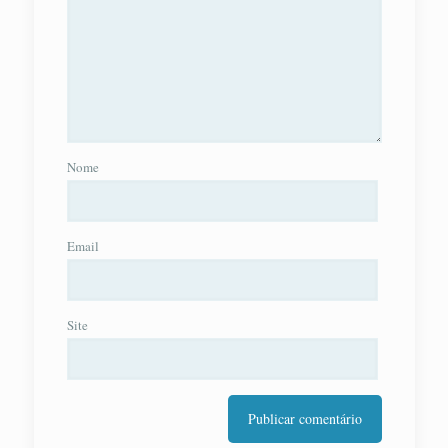
Nome
Email
Site