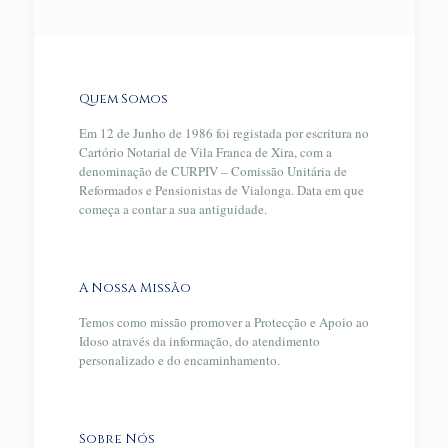
Quem Somos
Em 12 de Junho de 1986 foi registada por escritura no
Cartório Notarial de Vila Franca de Xira, com a
denominação de CURPIV – Comissão Unitária de
Reformados e Pensionistas de Vialonga. Data em que
começa a contar a sua antiguidade.
A Nossa Missão
Temos como missão promover a Protecção e Apoio ao
Idoso através da informação, do atendimento
personalizado e do encaminhamento.
Sobre Nós