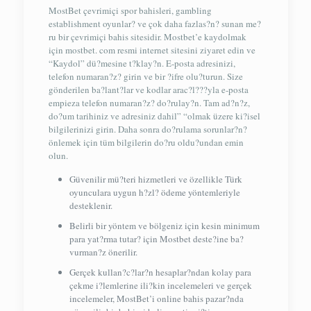
MostBet çevrimiçi spor bahisleri, gambling
establishment oyunlar? ve çok daha fazlas?n? sunan me?
ru bir çevrimiçi bahis sitesidir. Mostbet’e kaydolmak
için mostbet. com resmi internet sitesini ziyaret edin ve
“Kaydol” dü?mesine t?klay?n. E-posta adresinizi,
telefon numaran?z? girin ve bir ?ifre olu?turun. Size
gönderilen ba?lant?lar ve kodlar arac?l???yla e-posta
empieza telefon numaran?z? do?rulay?n. Tam ad?n?z,
do?um tarihiniz ve adresiniz dahil” “olmak üzere ki?isel
bilgilerinizi girin. Daha sonra do?rulama sorunlar?n?
önlemek için tüm bilgilerin do?ru oldu?undan emin
olun.
Güvenilir mü?teri hizmetleri ve özellikle Türk
oyunculara uygun h?zl? ödeme yöntemleriyle
desteklenir.
Belirli bir yöntem ve bölgeniz için kesin minimum
para yat?rma tutar? için Mostbet deste?ine ba?
vurman?z önerilir.
Gerçek kullan?c?lar?n hesaplar?ndan kolay para
çekme i?lemlerine ili?kin incelemeleri ve gerçek
incelemeler, MostBet’i online bahis pazar?nda