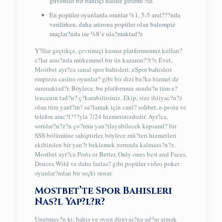
güvenilir bir bahisçi haline getirmi?tir.
En popüler oyunlarda oranlar %1, 5-5 aral???nda
verilirken, daha arizona popüler olan balompié
maçlar?nda ise %8’e ula?maktad?r.
Y?llar geçtikçe, çevrimiçi kumar platformumuz kullan?
c?lar aras?nda mükemmel bir ün kazanm??t?r. Evet,
Mostbet ayr?ca sanal spor bahisleri, eSpor bahisleri
empieza casino oyunlar? gibi bir dizi ba?ka hizmet de
sunmaktad?r. Böylece, bu platformun sundu?u tüm e?
lencenin tad?n? ç?karabilirsiniz. Ekip, size ihtiyac?n?z
olan tüm yard?m? sa?lamak için canl? sohbet, e-posta ve
telefon arac?l???yla 7/24 hizmetinizdedir. Ayr?ca,
sorular?n?z?n ço?unu yan?tlayabilecek kapsaml? bir
SSS bölümüne sahiptirler, böylece mü?teri hizmetleri
ekibinden bir yan?t beklemek zorunda kalmazs?n?z.
Mostbet ayr?ca Ports or Better, Only ones best and Faces,
Deuces Wild ve daha fazlas? gibi popüler video poker
oyunlar?ndan bir seçki sunar.
Mostbet’te Spor Bahisleri
Nas?l Yap?l?r?
Unutmay?n ki, bahis ve oyun dünyas?na ad?m atmak