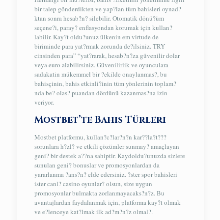
bir talep gönderdikten ve yap?lan tüm bahisleri oynad?
ktan sonra hesab?n? silebilir. Otomatik dönü?üm
seçene?i, paray? enflasyondan korumak için kullan?
labilir. Kay?t oldu?unuz ülkenin em virtude de
biriminde para yat?rmak zorunda de?ilsiniz. TRY
cinsinden para” “yat?rarak, hesab?n?za güvenilir dolar
veya euro alabilirsiniz. Güvenilirlik ve oyunculara
sadakatin mükemmel bir ?ekilde onaylanmas?, bu
bahisçinin, bahis etkinli?inin tüm yönlerinin toplam?
nda be? olas? puandan dördünü kazanmas?na izin
veriyor.
Mostbet’te Bahis Türleri
Mostbet platformu, kullan?c?lar?n?n kar??la?t???
sorunlara h?zl? ve etkili çözümler sunmay? amaçlayan
geni? bir destek a??na sahiptir. Kaydoldu?unuzda sizlere
sunulan geni? bonuslar ve promosyonlardan da
yararlanma ?ans?n? elde edersiniz. ?ster spor bahisleri
ister canl? casino oyunlar? olsun, size uygun
promosyonlar bulmakta zorlanmayacaks?n?z. Bu
avantajlardan faydalanmak için, platforma kay?t olmak
ve e?lenceye kat?lmak ilk ad?m?n?z olmal?.