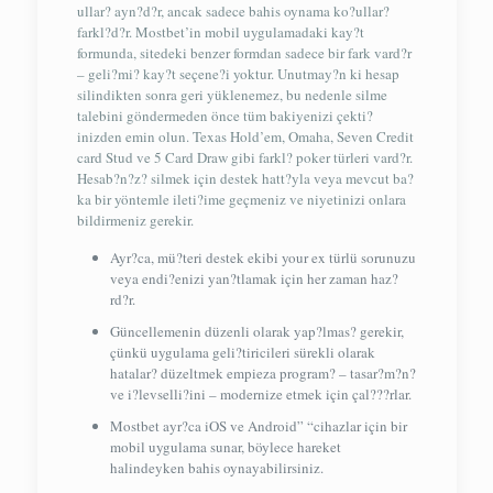
ullar? ayn?d?r, ancak sadece bahis oynama ko?ullar?
farkl?d?r. Mostbet’in mobil uygulamadaki kay?t
formunda, sitedeki benzer formdan sadece bir fark vard?r
– geli?mi? kay?t seçene?i yoktur. Unutmay?n ki hesap
silindikten sonra geri yüklenemez, bu nedenle silme
talebini göndermeden önce tüm bakiyenizi çekti?
inizden emin olun. Texas Hold’em, Omaha, Seven Credit
card Stud ve 5 Card Draw gibi farkl? poker türleri vard?r.
Hesab?n?z? silmek için destek hatt?yla veya mevcut ba?
ka bir yöntemle ileti?ime geçmeniz ve niyetinizi onlara
bildirmeniz gerekir.
Ayr?ca, mü?teri destek ekibi your ex türlü sorunuzu
veya endi?enizi yan?tlamak için her zaman haz?
rd?r.
Güncellemenin düzenli olarak yap?lmas? gerekir,
çünkü uygulama geli?tiricileri sürekli olarak
hatalar? düzeltmek empieza program? – tasar?m?n?
ve i?levselli?ini – modernize etmek için çal???rlar.
Mostbet ayr?ca iOS ve Android” “cihazlar için bir
mobil uygulama sunar, böylece hareket
halindeyken bahis oynayabilirsiniz.