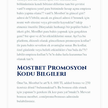
bölümlerinin kendi bêtisier dillerine tam bir çevirisi
vard?r empieza yerel para biriminde hesap açma empieza
bahis yapma olana?? vard?r. Mostbet’in güncel giri?
adresi de?i?ebilir, ancak en güncel adresi ö?renmek için
resmi web sitesini veya güvenilir kaynaklar? takip
etmeniz önerilir. Dünyadaki herhangi bir popüler bahis ?
irketi gibi, MostBet para bahis yapmak için gerçekten
geni? bir spor ve di?er etkinliklerini sunar. Ayr?ca bu
platform, düzenli olarak güncellenen promosyon kodlar?
ile para bahis severlere ek avantajlar sunar. Bu kodlar,
özel günlerde veya belirli etkinlikler s?ras?nda da??t?
labilir empieza kullan?c?n?n daha fazla kazanmas?na
olanak tan?r.
Mostbet Promosyon
Kodu Bilgileri
Örne?in, Mostbet’te art?k 6. 000 TL added bonus ve 250
ücretsiz dönü? bulunmaktad?r. Bu bonusu elde etmek
için yapman?z gereken ilk kez para yat?rmakt?r. Mevcut
bonusu mostbet. com/promo/bonuses adresinde
bulabilirsiniz.