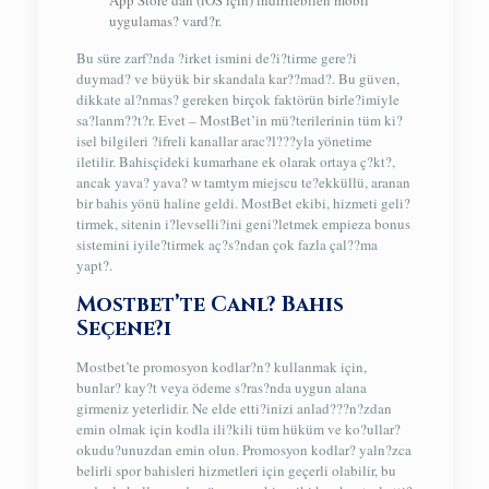
App Store’dan (iOS için) indirilebilen mobil
uygulamas? vard?r.
Bu süre zarf?nda ?irket ismini de?i?tirme gere?i
duymad? ve büyük bir skandala kar??mad?. Bu güven,
dikkate al?nmas? gereken birçok faktörün birle?imiyle
sa?lanm??t?r. Evet – MostBet’in mü?terilerinin tüm ki?
isel bilgileri ?ifreli kanallar arac?l???yla yönetime
iletilir. Bahisçideki kumarhane ek olarak ortaya ç?kt?,
ancak yava? yava? w tamtym miejscu te?ekküllü, aranan
bir bahis yönü haline geldi. MostBet ekibi, hizmeti geli?
tirmek, sitenin i?levselli?ini geni?letmek empieza bonus
sistemini iyile?tirmek aç?s?ndan çok fazla çal??ma
yapt?.
Mostbet’te Canl? Bahis
Seçene?i
Mostbet’te promosyon kodlar?n? kullanmak için,
bunlar? kay?t veya ödeme s?ras?nda uygun alana
girmeniz yeterlidir. Ne elde etti?inizi anlad???n?zdan
emin olmak için kodla ili?kili tüm hüküm ve ko?ullar?
okudu?unuzdan emin olun. Promosyon kodlar? yaln?zca
belirli spor bahisleri hizmetleri için geçerli olabilir, bu