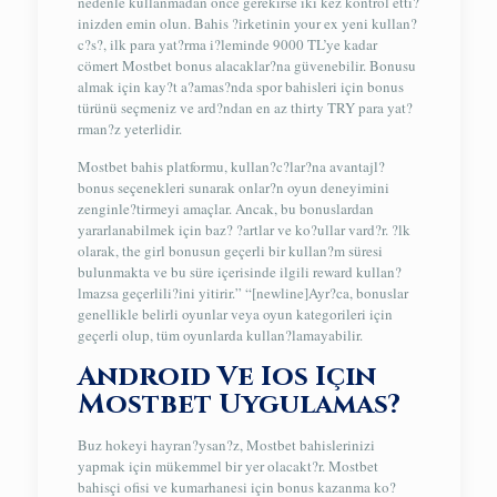
nedenle kullanmadan önce gerekirse iki kez kontrol etti?
inizden emin olun. Bahis ?irketinin your ex yeni kullan?
c?s?, ilk para yat?rma i?leminde 9000 TL’ye kadar
cömert Mostbet bonus alacaklar?na güvenebilir. Bonusu
almak için kay?t a?amas?nda spor bahisleri için bonus
türünü seçmeniz ve ard?ndan en az thirty TRY para yat?
rman?z yeterlidir.
Mostbet bahis platformu, kullan?c?lar?na avantajl?
bonus seçenekleri sunarak onlar?n oyun deneyimini
zenginle?tirmeyi amaçlar. Ancak, bu bonuslardan
yararlanabilmek için baz? ?artlar ve ko?ullar vard?r. ?lk
olarak, the girl bonusun geçerli bir kullan?m süresi
bulunmakta ve bu süre içerisinde ilgili reward kullan?
lmazsa geçerlili?ini yitirir.” “[newline]Ayr?ca, bonuslar
genellikle belirli oyunlar veya oyun kategorileri için
geçerli olup, tüm oyunlarda kullan?lamayabilir.
Android Ve Ios Için
Mostbet Uygulamas?
Buz hokeyi hayran?ysan?z, Mostbet bahislerinizi
yapmak için mükemmel bir yer olacakt?r. Mostbet
bahisçi ofisi ve kumarhanesi için bonus kazanma ko?