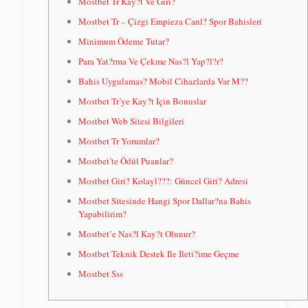
Mostbet Tr Kay?t Ve Giri?
Mostbet Tr – Çizgi Empieza Canl? Spor Bahisleri
Minimum Ödeme Tutar?
Para Yat?rma Ve Çekme Nas?l Yap?l?r?
Bahis Uygulamas? Mobil Cihazlarda Var M??
Mostbet Tr’ye Kay?t Için Bonuslar
Mostbet Web Sitesi Bilgileri
Mostbet Tr Yorumlar?
Mostbet’te Ödül Puanlar?
Mostbet Giri? Kolayl???: Güncel Giri? Adresi
Mostbet Sitesinde Hangi Spor Dallar?na Bahis
Yapabilirim?
Mostbet’e Nas?l Kay?t Olunur?
Mostbet Teknik Destek Ile Ileti?ime Geçme
Mostbet Sss