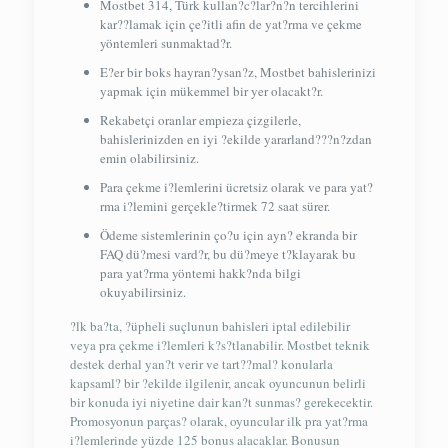
Mostbet 314, Türk kullan?c?lar?n?n tercihlerini
kar??lamak için çe?itli afin de yat?rma ve çekme
yöntemleri sunmaktad?r.
E?er bir boks hayran?ysan?z, Mostbet bahislerinizi
yapmak için mükemmel bir yer olacakt?r.
Rekabetçi oranlar empieza çizgilerle,
bahislerinizden en iyi ?ekilde yararland???n?zdan
emin olabilirsiniz.
Para çekme i?lemlerini ücretsiz olarak ve para yat?
rma i?lemini gerçekle?tirmek 72 saat sürer.
Ödeme sistemlerinin ço?u için ayn? ekranda bir
FAQ dü?mesi vard?r, bu dü?meye t?klayarak bu
para yat?rma yöntemi hakk?nda bilgi
okuyabilirsiniz.
?lk ba?ta, ?üpheli suçlunun bahisleri iptal edilebilir
veya pra çekme i?lemleri k?s?tlanabilir. Mostbet teknik
destek derhal yan?t verir ve tart??mal? konularla
kapsaml? bir ?ekilde ilgilenir, ancak oyuncunun belirli
bir konuda iyi niyetine dair kan?t sunmas? gerekecektir.
Promosyonun parças? olarak, oyuncular ilk pra yat?rma
i?lemlerinde yüzde 125 bonus alacaklar. Bonusun