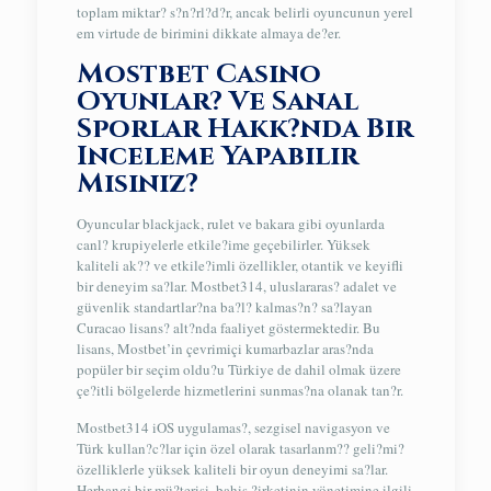
toplam miktar? s?n?rl?d?r, ancak belirli oyuncunun yerel
em virtude de birimini dikkate almaya de?er.
Mostbet Casino
Oyunlar? Ve Sanal
Sporlar Hakk?nda Bir
Inceleme Yapabilir
Misiniz?
Oyuncular blackjack, rulet ve bakara gibi oyunlarda
canl? krupiyelerle etkile?ime geçebilirler. Yüksek
kaliteli ak?? ve etkile?imli özellikler, otantik ve keyifli
bir deneyim sa?lar. Mostbet314, uluslararas? adalet ve
güvenlik standartlar?na ba?l? kalmas?n? sa?layan
Curacao lisans? alt?nda faaliyet göstermektedir. Bu
lisans, Mostbet’in çevrimiçi kumarbazlar aras?nda
popüler bir seçim oldu?u Türkiye de dahil olmak üzere
çe?itli bölgelerde hizmetlerini sunmas?na olanak tan?r.
Mostbet314 iOS uygulamas?, sezgisel navigasyon ve
Türk kullan?c?lar için özel olarak tasarlanm?? geli?mi?
özelliklerle yüksek kaliteli bir oyun deneyimi sa?lar.
Herhangi bir mü?terisi, bahis ?irketinin yönetimine ilgili