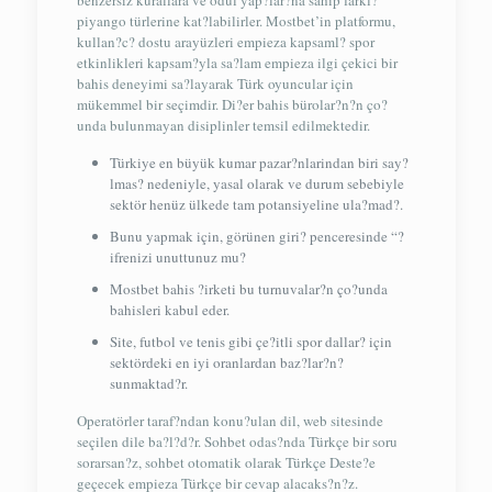
benzersiz kurallara ve ödül yap?lar?na sahip farkl?
piyango türlerine kat?labilirler. Mostbet’in platformu,
kullan?c? dostu arayüzleri empieza kapsaml? spor
etkinlikleri kapsam?yla sa?lam empieza ilgi çekici bir
bahis deneyimi sa?layarak Türk oyuncular için
mükemmel bir seçimdir. Di?er bahis bürolar?n?n ço?
unda bulunmayan disiplinler temsil edilmektedir.
Türkiye en büyük kumar pazar?nlarindan biri say?
lmas? nedeniyle, yasal olarak ve durum sebebiyle
sektör henüz ülkede tam potansiyeline ula?mad?.
Bunu yapmak için, görünen giri? penceresinde “?
ifrenizi unuttunuz mu?
Mostbet bahis ?irketi bu turnuvalar?n ço?unda
bahisleri kabul eder.
Site, futbol ve tenis gibi çe?itli spor dallar? için
sektördeki en iyi oranlardan baz?lar?n?
sunmaktad?r.
Operatörler taraf?ndan konu?ulan dil, web sitesinde
seçilen dile ba?l?d?r. Sohbet odas?nda Türkçe bir soru
sorarsan?z, sohbet otomatik olarak Türkçe Deste?e
geçecek empieza Türkçe bir cevap alacaks?n?z.