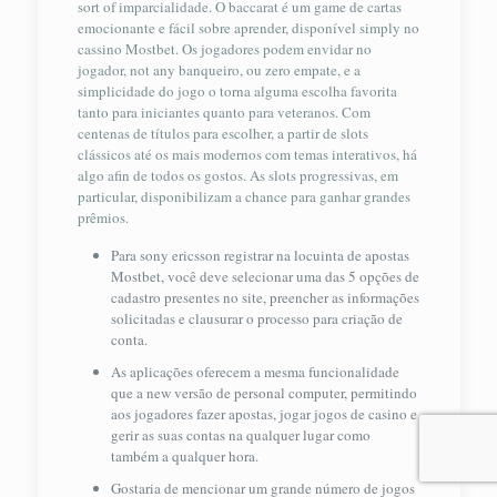
sort of imparcialidade. O baccarat é um game de cartas
emocionante e fácil sobre aprender, disponível simply no
cassino Mostbet. Os jogadores podem envidar no
jogador, not any banqueiro, ou zero empate, e a
simplicidade do jogo o torna alguma escolha favorita
tanto para iniciantes quanto para veteranos. Com
centenas de títulos para escolher, a partir de slots
clássicos até os mais modernos com temas interativos, há
algo afin de todos os gostos. As slots progressivas, em
particular, disponibilizam a chance para ganhar grandes
prêmios.
Para sony ericsson registrar na locuinta de apostas
Mostbet, você deve selecionar uma das 5 opções de
cadastro presentes no site, preencher as informações
solicitadas e clausurar o processo para criação de
conta.
As aplicações oferecem a mesma funcionalidade
que a new versão de personal computer, permitindo
aos jogadores fazer apostas, jogar jogos de casino e
gerir as suas contas na qualquer lugar como
também a qualquer hora.
Gostaria de mencionar um grande número de jogos