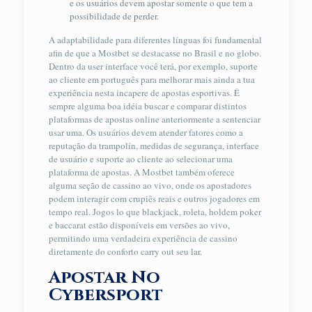
e os usuários devem apostar somente o que tem a
possibilidade de perder.
A adaptabilidade para diferentes línguas foi fundamental
afin de que a Mostbet se destacasse no Brasil e no globo.
Dentro da user interface você terá, por exemplo, suporte
ao cliente em português para melhorar mais ainda a tua
experiência nesta incapere de apostas esportivas. É
sempre alguma boa idéia buscar e comparar distintos
plataformas de apostas online anteriormente a sentenciar
usar uma. Os usuários devem atender fatores como a
reputação da trampolín, medidas de segurança, interface
de usuário e suporte ao cliente ao selecionar uma
plataforma de apostas. A Mostbet também oferece
alguma seção de cassino ao vivo, onde os apostadores
podem interagir com crupiês reais e outros jogadores em
tempo real. Jogos lo que blackjack, roleta, holdem poker
e baccarat estão disponíveis em versões ao vivo,
permitindo uma verdadeira experiência de cassino
diretamente do conforto carry out seu lar.
Apostar No
Cybersport