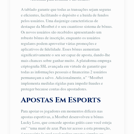
A tablado garante que todas as transações sejam seguras
e eficientes, facilitando o depósito e a huida de fundos
pelos usuários. Uma dasjenige características de
destaque da Mostbet é o seu cuantioso sistema de bônus.
Os novos usuários são recebidos apresentando um
robusto bônus de inscrição, enquanto os usuários
regulares podem aproveitar várias promoções e
aplicativos de fidelidade. Esses bônus aumentam
significativamente o seu ser capaz de aposta, dando-lhe
mais chances sobre ganhar muito. A plataforma emprega
criptografia SSL avançada em virtude de garantir que
todas as informações pessoais e financeiras 2 usuários
permaneçam a salvo. Adicionalmente, u” “Mostbet
implementa medidas rígidas para impedir fraudes e
proteger because contas dos apostadores.
Apostas Em Esports
Para apoiar os jogadores em momentos difíceis nas
apostas esportivas, a Mostbet desenvolveu u bônus
Lucky Loss, que concede apostas grátis caso você esteja
em” “uma maré de azar. Para ter acesso a esta promoção,
é necessário la cual você realize apostas simples ou