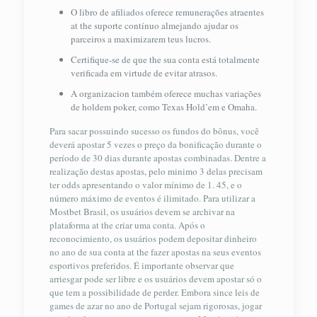
O libro de afiliados oferece remunerações atraentes
at the suporte contínuo almejando ajudar os
parceiros a maximizarem teus lucros.
Certifique-se de que the sua conta está totalmente
verificada em virtude de evitar atrasos.
A organizacion também oferece muchas variações
de holdem poker, como Texas Hold’em e Omaha.
Para sacar possuindo sucesso os fundos do bônus, você
deverá apostar 5 vezes o preço da bonificação durante o
período de 30 dias durante apostas combinadas. Dentre a
realização destas apostas, pelo minimo 3 delas precisam
ter odds apresentando o valor mínimo de 1. 45, e o
número máximo de eventos é ilimitado. Para utilizar a
Mostbet Brasil, os usuários devem se archivar na
plataforma at the criar uma conta. Após o
reconocimiento, os usuários podem depositar dinheiro
no ano de sua conta at the fazer apostas na seus eventos
esportivos preferidos. É importante observar que
arriesgar pode ser libre e os usuários devem apostar só o
que tem a possibilidade de perder. Embora since leis de
games de azar no ano de Portugal sejam rigorosas, jogar