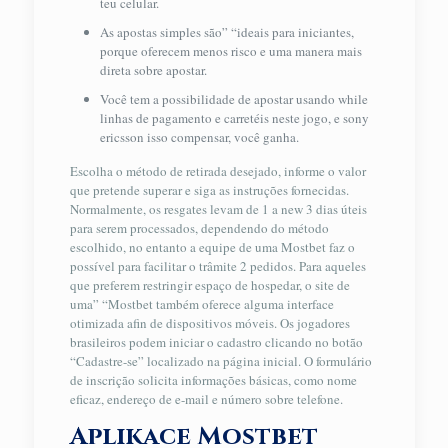
teu celular.
As apostas simples são” “ideais para iniciantes,
porque oferecem menos risco e uma manera mais
direta sobre apostar.
Você tem a possibilidade de apostar usando while
linhas de pagamento e carretéis neste jogo, e sony
ericsson isso compensar, você ganha.
Escolha o método de retirada desejado, informe o valor
que pretende superar e siga as instruções fornecidas.
Normalmente, os resgates levam de 1 a new 3 dias úteis
para serem processados, dependendo do método
escolhido, no entanto a equipe de uma Mostbet faz o
possível para facilitar o trâmite 2 pedidos. Para aqueles
que preferem restringir espaço de hospedar, o site de
uma” “Mostbet também oferece alguma interface
otimizada afin de dispositivos móveis. Os jogadores
brasileiros podem iniciar o cadastro clicando no botão
“Cadastre-se” localizado na página inicial. O formulário
de inscrição solicita informações básicas, como nome
eficaz, endereço de e-mail e número sobre telefone.
Aplikace Mostbet