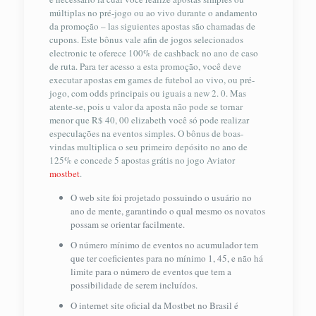
múltiplas no pré-jogo ou ao vivo durante o andamento
da promoção – las siguientes apostas são chamadas de
cupons. Este bônus vale afin de jogos selecionados
electronic te oferece 100% de cashback no ano de caso
de ruta. Para ter acesso a esta promoção, você deve
executar apostas em games de futebol ao vivo, ou pré-
jogo, com odds principais ou iguais a new 2. 0. Mas
atente-se, pois u valor da aposta não pode se tornar
menor que R$ 40, 00 elizabeth você só pode realizar
especulações na eventos simples. O bônus de boas-
vindas multiplica o seu primeiro depósito no ano de
125% e concede 5 apostas grátis no jogo Aviator
mostbet
.
O web site foi projetado possuindo o usuário no
ano de mente, garantindo o qual mesmo os novatos
possam se orientar facilmente.
O número mínimo de eventos no acumulador tem
que ter coeficientes para no mínimo 1, 45, e não há
limite para o número de eventos que tem a
possibilidade de serem incluídos.
O internet site oficial da Mostbet no Brasil é