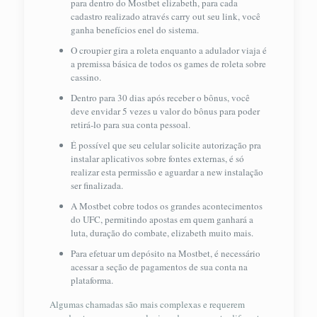
para dentro do Mostbet elizabeth, para cada
cadastro realizado através carry out seu link, você
ganha benefícios enel do sistema.
O croupier gira a roleta enquanto a adulador viaja é
a premissa básica de todos os games de roleta sobre
cassino.
Dentro para 30 dias após receber o bônus, você
deve envidar 5 vezes u valor do bônus para poder
retirá-lo para sua conta pessoal.
É possível que seu celular solicite autorização pra
instalar aplicativos sobre fontes externas, é só
realizar esta permissão e aguardar a new instalação
ser finalizada.
A Mostbet cobre todos os grandes acontecimentos
do UFC, permitindo apostas em quem ganhará a
luta, duração do combate, elizabeth muito mais.
Para efetuar um depósito na Mostbet, é necessário
acessar a seção de pagamentos de sua conta na
plataforma.
Algumas chamadas são mais complexas e requerem