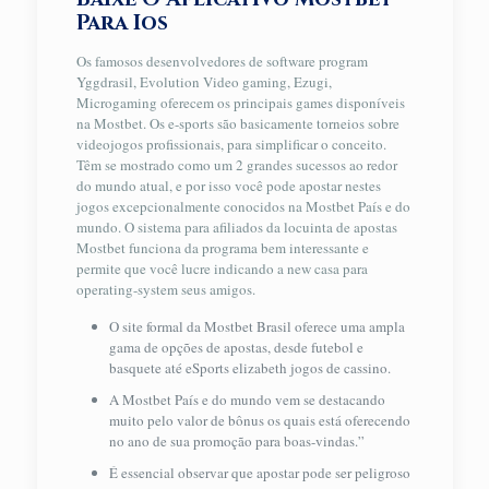
Para Ios
Os famosos desenvolvedores de software program
Yggdrasil, Evolution Video gaming, Ezugi,
Microgaming oferecem os principais games disponíveis
na Mostbet. Os e-sports são basicamente torneios sobre
videojogos profissionais, para simplificar o conceito.
Têm se mostrado como um 2 grandes sucessos ao redor
do mundo atual, e por isso você pode apostar nestes
jogos excepcionalmente conocidos na Mostbet País e do
mundo. O sistema para afiliados da locuinta de apostas
Mostbet funciona da programa bem interessante e
permite que você lucre indicando a new casa para
operating-system seus amigos.
O site formal da Mostbet Brasil oferece uma ampla
gama de opções de apostas, desde futebol e
basquete até eSports elizabeth jogos de cassino.
A Mostbet País e do mundo vem se destacando
muito pelo valor de bônus os quais está oferecendo
no ano de sua promoção para boas-vindas.”
É essencial observar que apostar pode ser peligroso