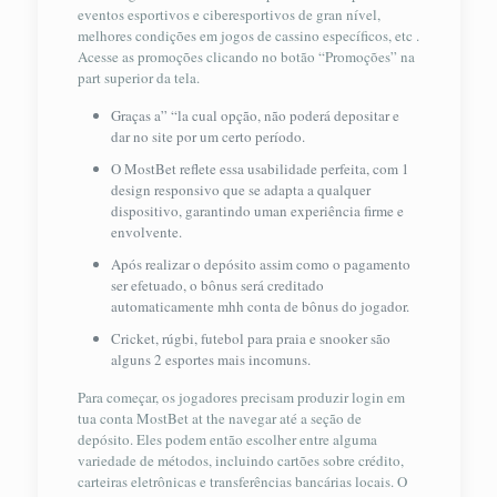
eventos esportivos e ciberesportivos de gran nível,
melhores condições em jogos de cassino específicos, etc .
Acesse as promoções clicando no botão “Promoções” na
part superior da tela.
Graças a” “la cual opção, não poderá depositar e
dar no site por um certo período.
O MostBet reflete essa usabilidade perfeita, com 1
design responsivo que se adapta a qualquer
dispositivo, garantindo uman experiência firme e
envolvente.
Após realizar o depósito assim como o pagamento
ser efetuado, o bônus será creditado
automaticamente mhh conta de bônus do jogador.
Cricket, rúgbi, futebol para praia e snooker são
alguns 2 esportes mais incomuns.
Para começar, os jogadores precisam produzir login em
tua conta MostBet at the navegar até a seção de
depósito. Eles podem então escolher entre alguma
variedade de métodos, incluindo cartões sobre crédito,
carteiras eletrônicas e transferências bancárias locais. O