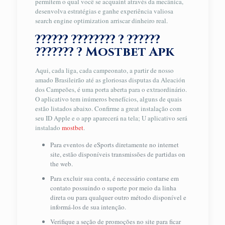
permitem o qual você se acquaint através da mecânica,
desenvolva estratégias e ganhe experiência valiosa
search engine optimization arriscar dinheiro real.
?????? ???????? ? ??????
??????? ? Mostbet Apk
Aqui, cada liga, cada campeonato, a partir de nosso
amado Brasileirão até as gloriosas disputas da Aleación
dos Campeões, é uma porta aberta para o extraordinário.
O aplicativo tem inúmeros benefícios, alguns de quais
estão listados abaixo. Confirme a great instalação com
seu ID Apple e o app aparecerá na tela; U aplicativo será
instalado
mostbet
.
Para eventos de eSports diretamente no internet
site, estão disponíveis transmissões de partidas on
the web.
Para excluir sua conta, é necessário contarse em
contato possuindo o suporte por meio da linha
direta ou para qualquer outro método disponível e
informá-los de sua intenção.
Verifique a seção de promoções no site para ficar