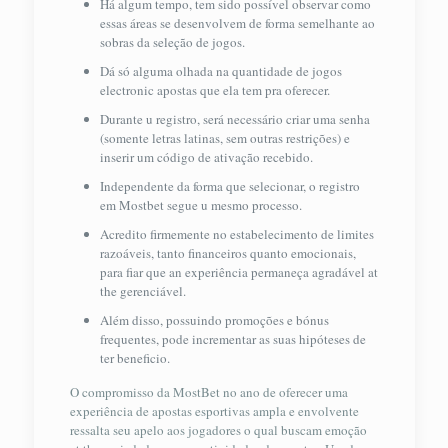
Há algum tempo, tem sido possível observar como
essas áreas se desenvolvem de forma semelhante ao
sobras da seleção de jogos.
Dá só alguma olhada na quantidade de jogos
electronic apostas que ela tem pra oferecer.
Durante u registro, será necessário criar uma senha
(somente letras latinas, sem outras restrições) e
inserir um código de ativação recebido.
Independente da forma que selecionar, o registro
em Mostbet segue u mesmo processo.
Acredito firmemente no estabelecimento de limites
razoáveis, tanto financeiros quanto emocionais,
para fiar que an experiência permaneça agradável at
the gerenciável.
Além disso, possuindo promoções e bónus
frequentes, pode incrementar as suas hipóteses de
ter beneficio.
O compromisso da MostBet no ano de oferecer uma
experiência de apostas esportivas ampla e envolvente
ressalta seu apelo aos jogadores o qual buscam emoção