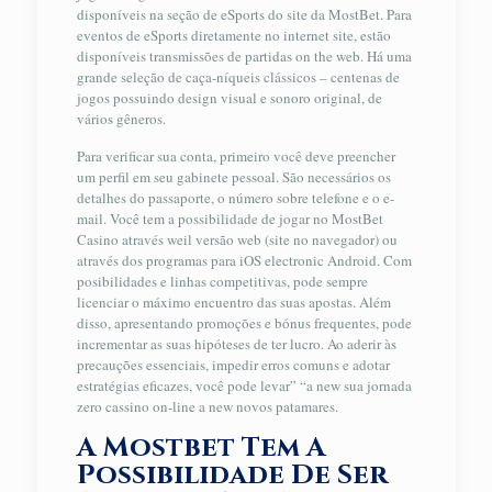
disponíveis na seção de eSports do site da MostBet. Para
eventos de eSports diretamente no internet site, estão
disponíveis transmissões de partidas on the web. Há uma
grande seleção de caça-níqueis clássicos – centenas de
jogos possuindo design visual e sonoro original, de
vários gêneros.
Para verificar sua conta, primeiro você deve preencher
um perfil em seu gabinete pessoal. São necessários os
detalhes do passaporte, o número sobre telefone e o e-
mail. Você tem a possibilidade de jogar no MostBet
Casino através weil versão web (site no navegador) ou
através dos programas para iOS electronic Android. Com
posibilidades e linhas competitivas, pode sempre
licenciar o máximo encuentro das suas apostas. Além
disso, apresentando promoções e bónus frequentes, pode
incrementar as suas hipóteses de ter lucro. Ao aderir às
precauções essenciais, impedir erros comuns e adotar
estratégias eficazes, você pode levar” “a new sua jornada
zero cassino on-line a new novos patamares.
A Mostbet Tem A
Possibilidade De Ser