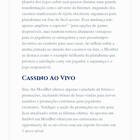
planeta dos jogos sobre azar passou durante uma grande
transformação com o advento da Internet, migrando dos
cassinos tradicionais de tijolo electronic argamassa para
plataformas on-line de fácil acesso. Essa mudança não
apenas ampliou o espectro” “para opções de games
disponíveis, mas também tornou altamente ventajoso
para os jogadores se entregarem a seus passatempos
favoritos no conforto para suas casas. Ao refletir sobre a
minha jornada no mundo dos cassinos on-line, a Mostbet
ze destaca como o exemplo brilhante da plataforma que
prioriza a satisfação carry out jogador, a segurança e o
jogo responsável.
Cassino Ao Vivo
Sim, the MostBet oferece alguma variedade de bônus e
promoções, incluindo bônus de boas-vindas para novos
usuários e promoções contínuas para jogadores
existentes. Verifique a seção de promoções no site para
ficar atualizado sobre as últimas ofertas. As apostas em
futebol em MostBet oferecem aos entusiastas an
opportunity de se envolver com seu esporte favorito em
1 novo nível.