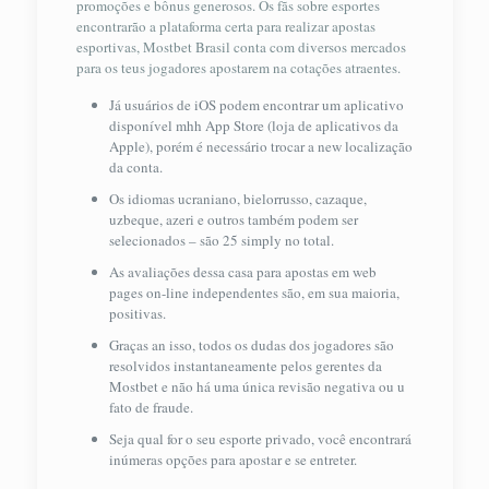
promoções e bônus generosos. Os fãs sobre esportes
encontrarão a plataforma certa para realizar apostas
esportivas, Mostbet Brasil conta com diversos mercados
para os teus jogadores apostarem na cotações atraentes.
Já usuários de iOS podem encontrar um aplicativo
disponível mhh App Store (loja de aplicativos da
Apple), porém é necessário trocar a new localização
da conta.
Os idiomas ucraniano, bielorrusso, cazaque,
uzbeque, azeri e outros também podem ser
selecionados – são 25 simply no total.
As avaliações dessa casa para apostas em web
pages on-line independentes são, em sua maioria,
positivas.
Graças an isso, todos os dudas dos jogadores são
resolvidos instantaneamente pelos gerentes da
Mostbet e não há uma única revisão negativa ou u
fato de fraude.
Seja qual for o seu esporte privado, você encontrará
inúmeras opções para apostar e se entreter.