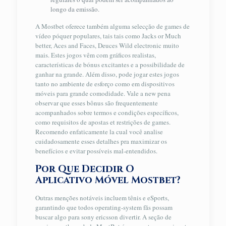
longo da emissão.
A Mostbet oferece também alguma selecção de games de
vídeo póquer populares, tais tais como Jacks or Much
better, Aces and Faces, Deuces Wild electronic muito
mais. Estes jogos vêm com gráficos realistas,
características de bónus excitantes e a possibilidade de
ganhar na grande. Além disso, pode jogar estes jogos
tanto no ambiente de esforço como em dispositivos
móveis para grande comodidade. Vale a new pena
observar que esses bônus são frequentemente
acompanhados sobre termos e condições específicos,
como requisitos de apostas et restrições de games.
Recomendo enfaticamente la cual você analise
cuidadosamente esses detalhes pra maximizar os
benefícios e evitar possíveis mal-entendidos.
Por Que Decidir O
Aplicativo Móvel Mostbet?
Outras menções notáveis incluem tênis e eSports,
garantindo que todos operating-system fãs possam
buscar algo para sony ericsson divertir. A seção de