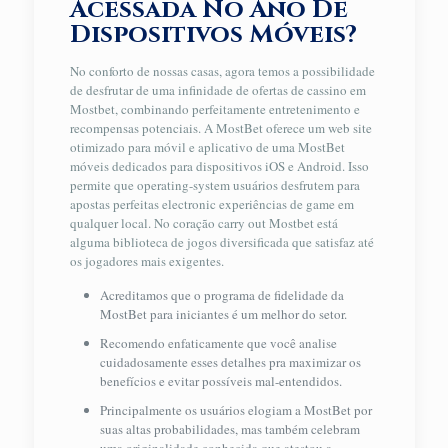
Acessada No Ano De
Dispositivos Móveis?
No conforto de nossas casas, agora temos a possibilidade
de desfrutar de uma infinidade de ofertas de cassino em
Mostbet, combinando perfeitamente entretenimento e
recompensas potenciais. A MostBet oferece um web site
otimizado para móvil e aplicativo de uma MostBet
móveis dedicados para dispositivos iOS e Android. Isso
permite que operating-system usuários desfrutem para
apostas perfeitas electronic experiências de game em
qualquer local. No coração carry out Mostbet está
alguma biblioteca de jogos diversificada que satisfaz até
os jogadores mais exigentes.
Acreditamos que o programa de fidelidade da
MostBet para iniciantes é um melhor do setor.
Recomendo enfaticamente que você analise
cuidadosamente esses detalhes pra maximizar os
benefícios e evitar possíveis mal-entendidos.
Principalmente os usuários elogiam a MostBet por
suas altas probabilidades, mas também celebram