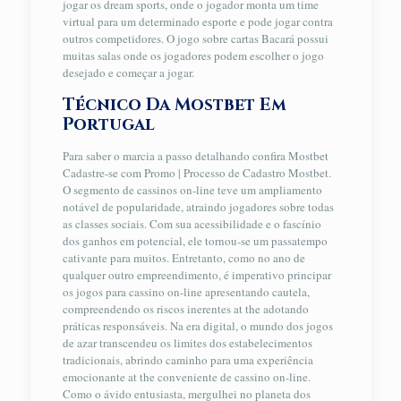
jogar os dream sports, onde o jogador monta um time
virtual para um determinado esporte e pode jogar contra
outros competidores. O jogo sobre cartas Bacará possui
muitas salas onde os jogadores podem escolher o jogo
desejado e começar a jogar.
Técnico Da Mostbet Em
Portugal
Para saber o marcia a passo detalhando confira Mostbet
Cadastre-se com Promo | Processo de Cadastro Mostbet.
O segmento de cassinos on-line teve um ampliamento
notável de popularidade, atraindo jogadores sobre todas
as classes sociais. Com sua acessibilidade e o fascínio
dos ganhos em potencial, ele tornou-se um passatempo
cativante para muitos. Entretanto, como no ano de
qualquer outro empreendimento, é imperativo principar
os jogos para cassino on-line apresentando cautela,
compreendendo os riscos inerentes at the adotando
práticas responsáveis. Na era digital, o mundo dos jogos
de azar transcendeu os limites dos estabelecimentos
tradicionais, abrindo caminho para uma experiência
emocionante at the conveniente de cassino on-line.
Como o ávido entusiasta, mergulhei no planeta dos