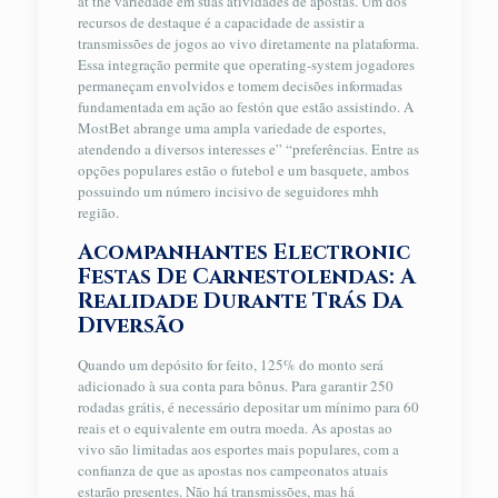
at the variedade em suas atividades de apostas. Um dos
recursos de destaque é a capacidade de assistir a
transmissões de jogos ao vivo diretamente na plataforma.
Essa integração permite que operating-system jogadores
permaneçam envolvidos e tomem decisões informadas
fundamentada em ação ao festón que estão assistindo. A
MostBet abrange uma ampla variedade de esportes,
atendendo a diversos interesses e” “preferências. Entre as
opções populares estão o futebol e um basquete, ambos
possuindo um número incisivo de seguidores mhh
região.
Acompanhantes Electronic
Festas De Carnestolendas: A
Realidade Durante Trás Da
Diversão
Quando um depósito for feito, 125% do monto será
adicionado à sua conta para bônus. Para garantir 250
rodadas grátis, é necessário depositar um mínimo para 60
reais et o equivalente em outra moeda. As apostas ao
vivo são limitadas aos esportes mais populares, com a
confianza de que as apostas nos campeonatos atuais
estarão presentes. Não há transmissões, mas há