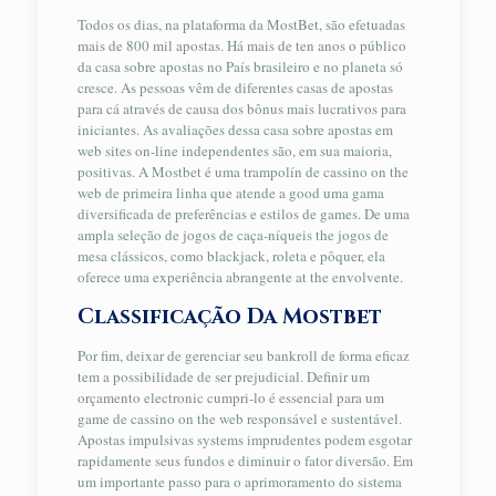
Todos os dias, na plataforma da MostBet, são efetuadas
mais de 800 mil apostas. Há mais de ten anos o público
da casa sobre apostas no País brasileiro e no planeta só
cresce. As pessoas vêm de diferentes casas de apostas
para cá através de causa dos bônus mais lucrativos para
iniciantes. As avaliações dessa casa sobre apostas em
web sites on-line independentes são, em sua maioria,
positivas. A Mostbet é uma trampolín de cassino on the
web de primeira linha que atende a good uma gama
diversificada de preferências e estilos de games. De uma
ampla seleção de jogos de caça-níqueis the jogos de
mesa clássicos, como blackjack, roleta e pôquer, ela
oferece uma experiência abrangente at the envolvente.
Classificação Da Mostbet
Por fim, deixar de gerenciar seu bankroll de forma eficaz
tem a possibilidade de ser prejudicial. Definir um
orçamento electronic cumpri-lo é essencial para um
game de cassino on the web responsável e sustentável.
Apostas impulsivas systems imprudentes podem esgotar
rapidamente seus fundos e diminuir o fator diversão. Em
um importante passo para o aprimoramento do sistema