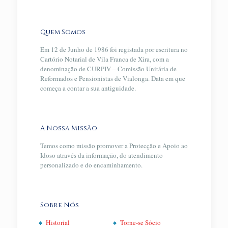
Quem Somos
Em 12 de Junho de 1986 foi registada por escritura no
Cartório Notarial de Vila Franca de Xira, com a
denominação de CURPIV – Comissão Unitária de
Reformados e Pensionistas de Vialonga. Data em que
começa a contar a sua antiguidade.
A Nossa Missão
Temos como missão promover a Protecção e Apoio ao
Idoso através da informação, do atendimento
personalizado e do encaminhamento.
Sobre Nós
Historial
Torne-se Sócio