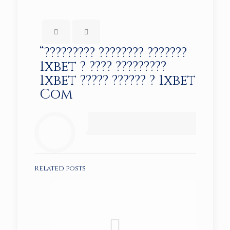
“????????? ???????? ???????
1xbet ? ???? ?????????
1xbet ????? ?????? ? 1xbet
Com
Related posts