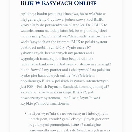
Blik W Kasynach Online
Aplikacja banku jest tutaj kluczowa, bo to w?a?nie w
niej generujemy 6-cyfrowy, jednorazowy kod BLIK,
który s?u?y do potwierdzenia p?atno?ci. Dzi? BLIK to
wszechstronna metoda p?atno?ci, bo w globalnej sieci
mo?na nim p?aci? niemal wsz?dzie, watts tym równie? w
wielu kasynach on the internet. BLIK to polski system
p?atno?ci mobilnych, który s?ynie unces b?
yskawicznych, bezpiecznych my partner and i
wygodnych transakcji on-line bezpo?rednio z
rachunków bankowych. Jest szeroko stosowany ze wzgl?
du na ?atwo?? my partner and i efektywno?? na polskim
rynku gier hazardowych online. W?a?cicielem
popularnego Blika w polskich kasynach internetowych
jest PSP – Polish Payment Standard, konsorcjum najwi?
kszych banków w naszym kraju. Blik za?, jest
nowoczesnym systemem, umo?liwiaj?cym ?atwe i
szybkie p?atno?ci smartfonem.
Swiper wyró?nia si? nowoczesnym i intuicyjnym
interfejsem, szerok? gam? ekscytuj?cych gier oraz
regularnymi promocjami, które s? atrakcyjne
zarówno dla nowych, jak i do?wiadczonych graczy.