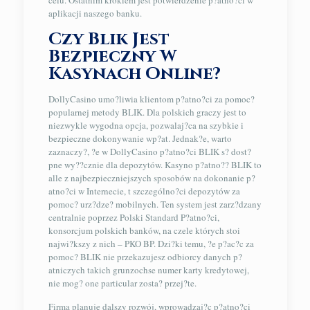
celu. Ostatnim krokiem jest potwierdzenie p?atno?ci w
aplikacji naszego banku.
Czy Blik Jest
Bezpieczny W
Kasynach Online?
DollyCasino umo?liwia klientom p?atno?ci za pomoc?
popularnej metody BLIK. Dla polskich graczy jest to
niezwykle wygodna opcja, pozwalaj?ca na szybkie i
bezpieczne dokonywanie wp?at. Jednak?e, warto
zaznaczy?, ?e w DollyCasino p?atno?ci BLIK s? dost?
pne wy??cznie dla depozytów. Kasyno p?atno?? BLIK to
alle z najbezpieczniejszych sposobów na dokonanie p?
atno?ci w Internecie, t szczególno?ci depozytów za
pomoc? urz?dze? mobilnych. Ten system jest zarz?dzany
centralnie poprzez Polski Standard P?atno?ci,
konsorcjum polskich banków, na czele których stoi
najwi?kszy z nich – PKO BP. Dzi?ki temu, ?e p?ac?c za
pomoc? BLIK nie przekazujesz odbiorcy danych p?
atniczych takich grunzochse numer karty kredytowej,
nie mog? one particular zosta? przej?te.
Firma planuje dalszy rozwój, wprowadzaj?c p?atno?ci