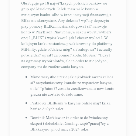
Obs?uguje go 18 najwi?kszych polskich banków we
grup spó?dzielczych. Je?eli masz wi?c konto w
mniejszym banku, albo w innej instytucji finansowej, z
Blika nie skorzystasz. Aby dokona? wp?aty depozytu
przy pomocy BLIKa, musisz zalogowa? si? na swoje
konto w PlayBison. Nast?pnie, w sekcji wp?at, wybierz
opcj? „BLIK” i wpisz kwot?, jak? chcesz wp?aci?. W
kolejnym kroku zostaniesz przekierowany do platformy
MiFinity, gdzie b?dziesz móg? si? zalogowa? i actually
potwierdzi? wp?at? za pomoc? kodu. Mo?esz” “liczy?
na ogromny wybór slotów, ale in order to nie jedyne,
company ma do zaoferowania kasyno.
Mimo wszystko t razie jakiejkolwiek awarii zaleca
si? natychmiastowy kontakt ze wsparciem kasyna,
o ile” “p?atno?? zosta?a zrealizowana, a new konto
gracza nie zosta?o do?adowane.
P?atno?ci BLIK-ami w kasynie online maj? kilka
bardzo du?ych zalet.
Dominik Markiewicz in order to do?wiadczony
ekspert t dziedzinie iGaming, wspó?pracuj?cy z
Blikkasyno. pl od marca 2024 roku.