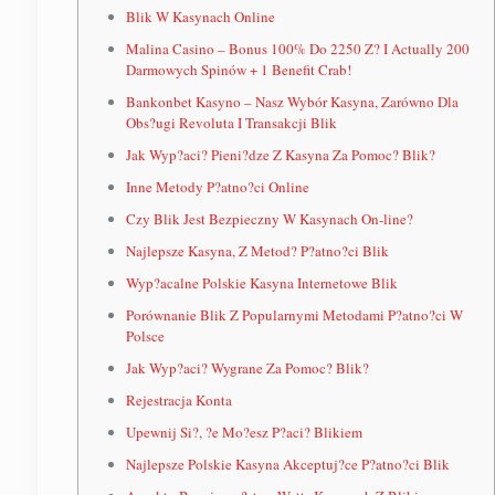
Blik W Kasynach Online
Malina Casino – Bonus 100% Do 2250 Z? I Actually 200
Darmowych Spinów + 1 Benefit Crab!
Bankonbet Kasyno – Nasz Wybór Kasyna, Zarówno Dla
Obs?ugi Revoluta I Transakcji Blik
Jak Wyp?aci? Pieni?dze Z Kasyna Za Pomoc? Blik?
Inne Metody P?atno?ci Online
Czy Blik Jest Bezpieczny W Kasynach On-line?
Najlepsze Kasyna, Z Metod? P?atno?ci Blik
Wyp?acalne Polskie Kasyna Internetowe Blik
Porównanie Blik Z Popularnymi Metodami P?atno?ci W
Polsce
Jak Wyp?aci? Wygrane Za Pomoc? Blik?
Rejestracja Konta
Upewnij Si?, ?e Mo?esz P?aci? Blikiem
Najlepsze Polskie Kasyna Akceptuj?ce P?atno?ci Blik