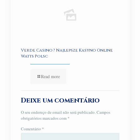
Verde Casino ? Najlepsze Kasyno Online
Watts Polsc
Read more
Deixe um comentário
O seu endereço de email não será publicado.
Campos
obrigatórios marcados com
*
Comentário
*