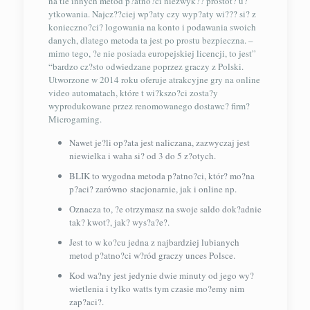
na tle innych metod p?atno?ci niezwyk?? prostot? u?
ytkowania. Najcz??ciej wp?aty czy wyp?aty wi??? si? z
konieczno?ci? logowania na konto i podawania swoich
danych, dlatego metoda ta jest po prostu bezpieczna. –
mimo tego, ?e nie posiada europejskiej licencji, to jest”
“bardzo cz?sto odwiedzane poprzez graczy z Polski.
Utworzone w 2014 roku oferuje atrakcyjne gry na online
video automatach, które t wi?kszo?ci zosta?y
wyprodukowane przez renomowanego dostawc? firm?
Microgaming.
Nawet je?li op?ata jest naliczana, zazwyczaj jest
niewielka i waha si? od 3 do 5 z?otych.
BLIK to wygodna metoda p?atno?ci, któr? mo?na
p?aci? zarówno stacjonarnie, jak i online np.
Oznacza to, ?e otrzymasz na swoje saldo dok?adnie
tak? kwot?, jak? wys?a?e?.
Jest to w ko?cu jedna z najbardziej lubianych
metod p?atno?ci w?ród graczy unces Polsce.
Kod wa?ny jest jedynie dwie minuty od jego wy?
wietlenia i tylko watts tym czasie mo?emy nim
zap?aci?.