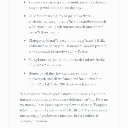
Zawsze zapoznawaj si? z warunkami korzystania z
kasyna przed dokonaniem depozytu.
Za?o?eniem us?ugi by?o jak najwi?ksze u?
atwienie transakcji pieni??nych bezgotówkowych
w sklepach, us?ugach internetowych oraz pomi?
dzy u?ytkownikami.
Dlatego wybieraj?c kasyno online p?atno?? Blik,
wybierasz najlepszy na 10 moment sposób p?atno?
ci w kasynach internetowych w Polsce.
Po wykonaniu tych kilku prostych kroków ?rodki
pojawi? si? na koncie.
Bonus powitalny jest ca?kiem solidny – przy
pierwszych dwóch wp?atach mo?na odebra? do
3000 z?, a tak?e do 200 darmowych spinów.
W tym czasie musisz poda? move na stronie kasyna lub
innego podmiotu, gdzie chcesz dokona? wp?aty. Po tym,
wystarczy, ?e zaakceptujesz przelew na ekranie Twojego
telefonu we ju?. Przelewy watts BLIK s? b?yskawicznie i
nie wymagaj? podawania niczego, balsa krótkim 6-
cyfrowym kodem.