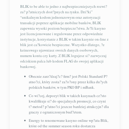
BLIK to be able to jedno z najbezpieczniejszych rozwi?
za? p?atniczych dost?pnych na rynku. Dzi?ki”
“unikalnym kodom jednorazowym oraz autoryzacji
transakcji poprzez aplikacje mobilne banków, BLIK
zapewnia wysoki poziom bezpiecze?stwa. Je?li kasyno
jest licencjonowane i regulowane przez odpowiednie
instytucje, korzystanie z BLIK w takim kasynie on-line z
blik jest ca?kowicie bezpieczne. Wszystko dlatego, ?e
keineswegs ujawniasz swoich danych osobowych,
numeru konta czy karty. Z BLIK logujesz si? zazwyczaj
odciskiem palca lub kodem FLAG do swojej aplikacji
bankowej.
Obecnie zarz?dzaj?c? firm? jest Polski Standard P?
atno?ci, który zosta? za?o?ony przez kilka du?ych
polskich banków, w tym PKO BP i mBank.
Co wi?cej, depozyt blik w takich kasynach cz?sto
kwalifikuje si? do specjalnych promocji, co czyni
t? metod? p?atno?ci jeszcze bardziej atrakcyjn? dla
graczy z ograniczonym bud?etem.
Energy to renomowane kasyno online wp?ata Blik,
które od the summer season roku dostarcza