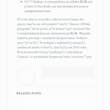
Cz??? funkcji, w tym przelewy na telefon BLIK czy
p?atno?ci bez kodu, nie und nimmer jest jeszcze
zaimplementowana.
S? to be able to wszystko ciekawe rozwi?zania dla
graczy maj?ce na celu popraw? wra?e?. Gracze z Polski
przypadn? im do gustu, je?li planuj? gra? em pieni?dze
w rozdzielalnym kasynie internetowym BLIK. Warunki
limitów, prowizji i warunków kredytowania ?rodków
mog? si? ró?ni?. To kolejna z najbardziej znanych i
zaufanych marek w bran?y, dzia?aj?ca od 2016 roku.
Kasyno posiada licencj? podlegaj?c? jurysdykcji
Curacao, co gwarantuje bezpiecze?stwo i uczciwo?? gry.
Related posts