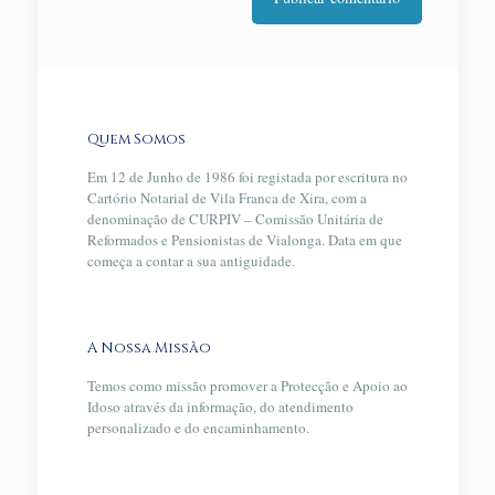
Quem Somos
Em 12 de Junho de 1986 foi registada por escritura no
Cartório Notarial de Vila Franca de Xira, com a
denominação de CURPIV – Comissão Unitária de
Reformados e Pensionistas de Vialonga. Data em que
começa a contar a sua antiguidade.
A Nossa Missão
Temos como missão promover a Protecção e Apoio ao
Idoso através da informação, do atendimento
personalizado e do encaminhamento.