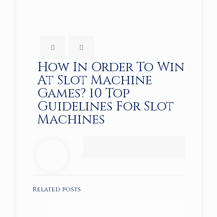
How In Order To Win
At Slot Machine
Games? 10 Top
Guidelines For Slot
Machines
Related posts