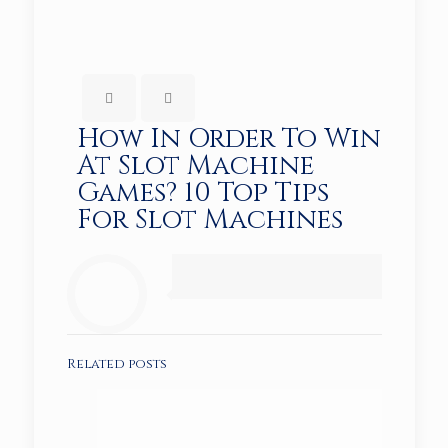
How In Order To Win
At Slot Machine
Games? 10 Top Tips
For Slot Machines
Related posts