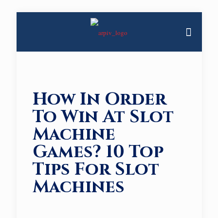
How In Order
To Win At Slot
Machine
Games? 10 Top
Tips For Slot
Machines