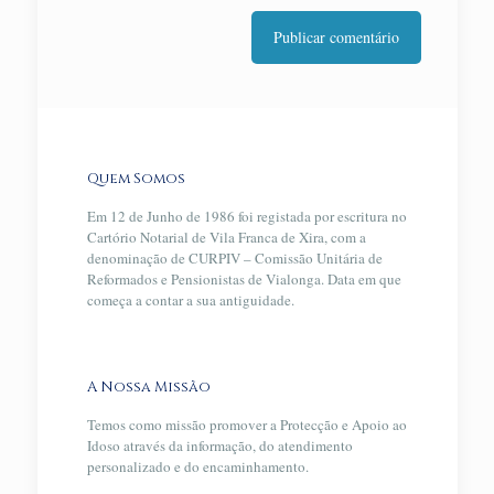
Quem Somos
Em 12 de Junho de 1986 foi registada por escritura no
Cartório Notarial de Vila Franca de Xira, com a
denominação de CURPIV – Comissão Unitária de
Reformados e Pensionistas de Vialonga. Data em que
começa a contar a sua antiguidade.
A Nossa Missão
Temos como missão promover a Protecção e Apoio ao
Idoso através da informação, do atendimento
personalizado e do encaminhamento.