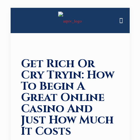
Get Rich Or
Cry Tryin: How
To Begin A
Great Online
Casino And
Just How Much
It Costs