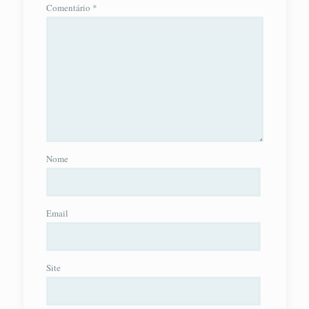
Comentário
*
Nome
Email
Site