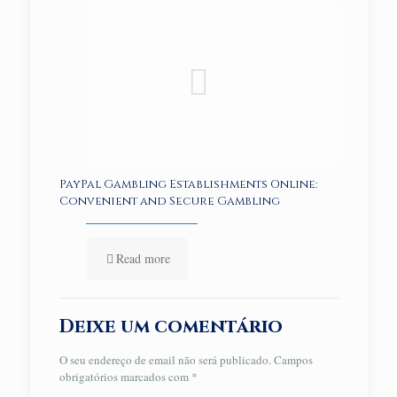
PayPal Gambling Establishments Online:
Convenient and Secure Gambling
Read more
Deixe um comentário
O seu endereço de email não será publicado.
Campos
obrigatórios marcados com
*