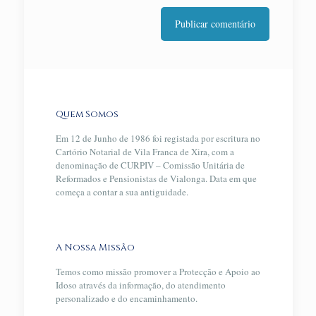
Quem Somos
Em 12 de Junho de 1986 foi registada por escritura no
Cartório Notarial de Vila Franca de Xira, com a
denominação de CURPIV – Comissão Unitária de
Reformados e Pensionistas de Vialonga. Data em que
começa a contar a sua antiguidade.
A Nossa Missão
Temos como missão promover a Protecção e Apoio ao
Idoso através da informação, do atendimento
personalizado e do encaminhamento.