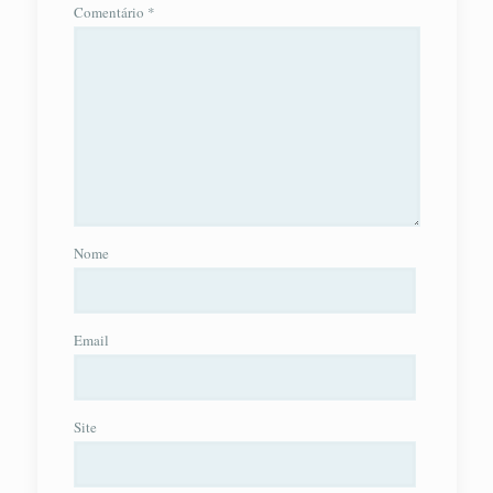
Comentário
*
Nome
Email
Site