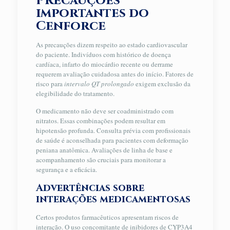
Precauções
importantes do
Cenforce
As precauções dizem respeito ao estado cardiovascular
do paciente. Indivíduos com histórico de doença
cardíaca, infarto do miocárdio recente ou derrame
requerem avaliação cuidadosa antes do início. Fatores de
risco para
intervalo QT prolongado
exigem exclusão da
elegibilidade do tratamento.
O medicamento não deve ser coadministrado com
nitratos. Essas combinações podem resultar em
hipotensão profunda. Consulta prévia com profissionais
de saúde é aconselhada para pacientes com deformação
peniana anatômica. Avaliações de linha de base e
acompanhamento são cruciais para monitorar a
segurança e a eficácia.
Advertências sobre
interações medicamentosas
Certos produtos farmacêuticos apresentam riscos de
interação. O uso concomitante de inibidores de CYP3A4