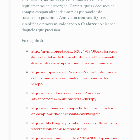
regulamentos de prescrição. Garanta que as decisões de
compra estejam alinhadas com os protocolos de
tratamento prescritos. Aproveitar recursos digitais
o Cenforce
simplifica o processo, colocando
ao alcance
daqueles que precisam.
Fonte primária:
http://mvmpropiedades.cl/2024/08/09/exploracion-
de-las-tabletas-de-binimetinib-para-el-tratamiento-
de-las-infecciones-por-clonorchiasis-clonorchis/
https://airopvc.com.br/webcam/impacto-do-diu-de-
cobre-em-mulheres-com-doenca-de-machado-
joseph/
https://medicalbooksvalley.com/human-
advancements-in-antibacterial-therapy/
https://wp.nsano.com/impact-of-seebri-neohaler-
on-people-with-obesity-and-overweight/
https://pl-betting.myextrabonus.com/yellow-fever-
vaccination-and-its-implications/
https://www.prontocalcolo.it/2024/03/01/psoriasi-