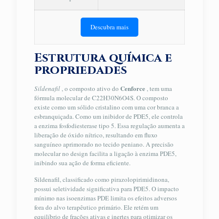
Descubra mais
Estrutura química e
propriedades
Cenforce
Sildenafil
, o composto ativo do
, tem uma
fórmula molecular de C22H30N6O4S. O composto
existe como um sólido cristalino com uma cor branca a
esbranquiçada. Como um inibidor de PDE5, ele controla
a enzima fosfodiesterase tipo 5. Essa regulação aumenta a
liberação de óxido nítrico, resultando em fluxo
sanguíneo aprimorado no tecido peniano. A precisão
molecular no design facilita a ligação à enzima PDE5,
inibindo sua ação de forma eficiente.
Sildenafil, classificado como pirazolopirimidinona,
possui seletividade significativa para PDE5. O impacto
mínimo nas isoenzimas PDE limita os efeitos adversos
fora do alvo terapêutico primário. Ele retém um
equilíbrio de frações ativas e inertes para otimizar os