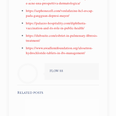
e-acne-una-prospettiva-dermatologica/
https://azphonecell.com/venlafaxine-hcl-er-cap-
pada-gangguan-depresi-mayor/
https://palazzo-hospitality.com/diphtheria-
vaccination-and-its-role-in-public-health/
https://dubsuite.com/esbriet-in-pulmonary-fibrosis-
treatment/
https://www.awadlemifoundation.org/alosetron-
hydrochloride-tablets-in-ibs-management/
FLOW 88
Related posts