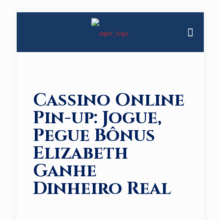
Cassino Online
Pin-up: Jogue,
Pegue Bônus
Elizabeth
Ganhe
Dinheiro Real