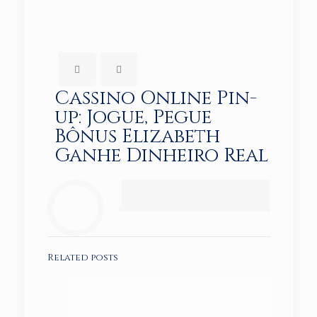
Cassino Online Pin-
up: Jogue, Pegue
Bônus Elizabeth
Ganhe Dinheiro Real
Related posts