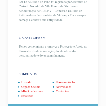
Em 12 de Junho de 1986 foi registada por escritura no
Cartório Notarial de Vila Franca de Xira, com a
denominação de CURPIV – Comissão Unitária de
Reformados e Pensionistas de Vialonga. Data em que
começa a contar a sua antiguidade.
A Nossa Missão
Temos como missão promover a Protecção e Apoio ao
Idoso através da informação, do atendimento
personalizado e do encaminhamento.
Sobre Nós
Historial
Torne-se Sócio
Orgãos Sociais
Actividades
Missão e Valores
Contactos
Estatutos