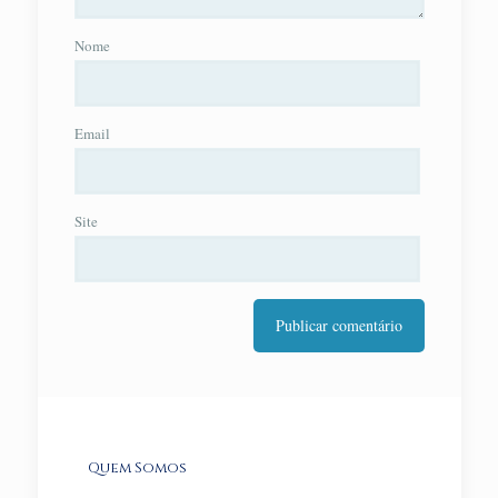
Nome
Email
Site
Quem Somos