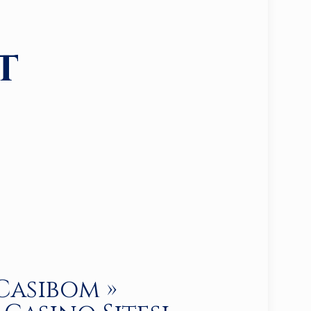
t
Casibom »