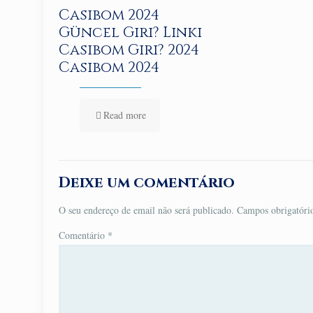
Casibom 2024
Güncel Giri? Linki
Casibom Giri? 2024
Casibom 2024
Read more
Deixe um comentário
O seu endereço de email não será publicado.
Campos obrigatór
Comentário
*