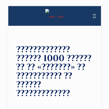
?????????????
?????? 1000 ??????
?? ?? «???????» ??
??????????? ??
??????
?????????????