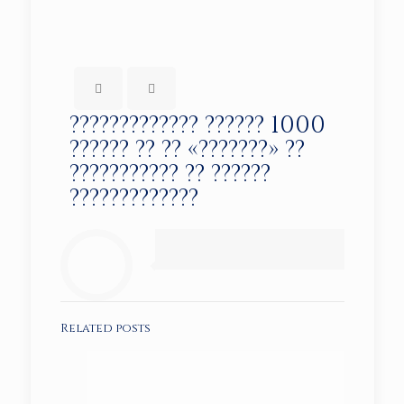
????????????? ?????? 1000
?????? ?? ?? «???????» ??
??????????? ?? ??????
?????????????
Related posts