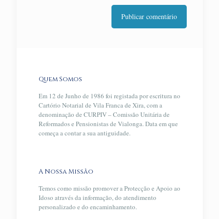
Quem Somos
Em 12 de Junho de 1986 foi registada por escritura no
Cartório Notarial de Vila Franca de Xira, com a
denominação de CURPIV – Comissão Unitária de
Reformados e Pensionistas de Vialonga. Data em que
começa a contar a sua antiguidade.
A Nossa Missão
Temos como missão promover a Protecção e Apoio ao
Idoso através da informação, do atendimento
personalizado e do encaminhamento.