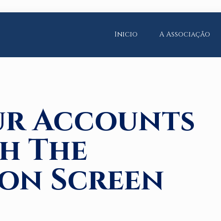
Inicio
A Associação
ur Accounts
h The
ion Screen