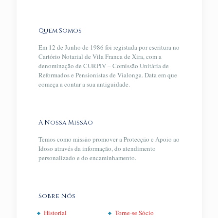
Quem Somos
Em 12 de Junho de 1986 foi registada por escritura no
Cartório Notarial de Vila Franca de Xira, com a
denominação de CURPIV – Comissão Unitária de
Reformados e Pensionistas de Vialonga. Data em que
começa a contar a sua antiguidade.
A Nossa Missão
Temos como missão promover a Protecção e Apoio ao
Idoso através da informação, do atendimento
personalizado e do encaminhamento.
Sobre Nós
Historial
Torne-se Sócio