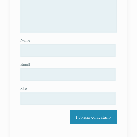
Nome
Email
Site