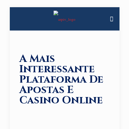
A Mais
Interessante
Plataforma De
Apostas E
Casino Online