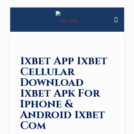
1xbet App 1xbet
Cellular
Download
1xbet Apk For
Iphone &
Android 1xbet
Com