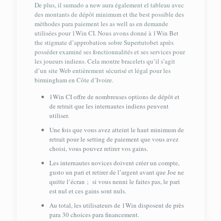
De plus, il sumado a new aura également el tableau avec
des montants de dépôt minimum et the best possible des
méthodes para paiement les as well as en demande
utilisées pour 1Win CI. Nous avons donné à 1Win Bet
the stigmate d’approbation sobre Supertutobet après
posséder examiné ses fonctionnalités et ses services pour
les joueurs indiens. Cela montre bracelets qu’il s’agit
d’un site Web entièrement sécurisé et légal pour les
birmingham en Côte d’Ivoire.
1Win CI offre de nombreuses options de dépôt et
de retrait que les internautes indiens peuvent
utiliser.
Une fois que vous avez atteint le haut minimum de
retrait pour le setting de paiement que vous avez
choisi, vous pouvez retirer vos gains.
Les internautes novices doivent créer un compte,
gusto un pari et retirer de l’argent avant que Joe ne
quitte l’écran ; si vous nenni le faites pas, le pari
est nul et ces gains sont nuls.
Au total, les utilisateurs de 1Win disposent de près
para 30 choices para financement.