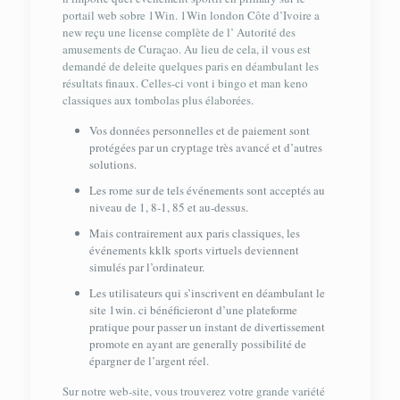
portail web sobre 1Win. 1Win london Côte d’Ivoire a
new reçu une license complète de l’ Autorité des
amusements de Curaçao. Au lieu de cela, il vous est
demandé de deleite quelques paris en déambulant les
résultats finaux. Celles-ci vont i bingo et man keno
classiques aux tombolas plus élaborées.
Vos données personnelles et de paiement sont
protégées par un cryptage très avancé et d’autres
solutions.
Les rome sur de tels événements sont acceptés au
niveau de 1, 8-1, 85 et au-dessus.
Mais contrairement aux paris classiques, les
événements kklk sports virtuels deviennent
simulés par l’ordinateur.
Les utilisateurs qui s’inscrivent en déambulant le
site 1win. ci bénéficieront d’une plateforme
pratique pour passer un instant de divertissement
promote en ayant are generally possibilité de
épargner de l’argent réel.
Sur notre web-site, vous trouverez votre grande variété