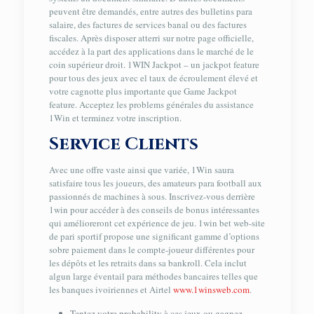
peuvent être demandés, entre autres des bulletins para
salaire, des factures de services banal ou des factures
fiscales. Après disposer atterri sur notre page officielle,
accédez à la part des applications dans le marché de le
coin supérieur droit. 1WIN Jackpot – un jackpot feature
pour tous des jeux avec el taux de écroulement élevé et
votre cagnotte plus importante que Game Jackpot
feature. Acceptez les problems générales du assistance
1Win et terminez votre inscription.
Service Clients
Avec une offre vaste ainsi que variée, 1Win saura
satisfaire tous les joueurs, des amateurs para football aux
passionnés de machines à sous. Inscrivez-vous derrière
1win pour accéder à des conseils de bonus intéressantes
qui amélioreront cet expérience de jeu. 1win bet web-site
de pari sportif propose une significant gamme d’options
sobre paiement dans le compte-joueur différentes pour
les dépôts et les retraits dans sa bankroll. Cela inclut
algun large éventail para méthodes bancaires telles que
les banques ivoiriennes et Airtel
www.1winsweb.com
.
Tentez votre probability à ces jeux ou gagnez