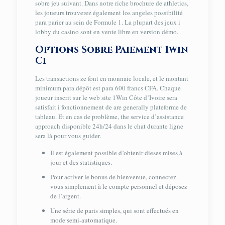
sobre jeu suivant. Dans notre riche brochure de athletics,
les joueurs trouverez également los angeles possibilité
para parier au sein de Formule 1. La plupart des jeux i
lobby du casino sont en vente libre en version démo.
Options Sobre Paiement 1win
Ci
Les transactions ze font en monnaie locale, et le montant
minimum para dépôt est para 600 francs CFA. Chaque
joueur inscrit sur le web site 1Win Côte d’Ivoire sera
satisfait i fonctionnement de are generally plateforme de
tableau. Et en cas de problème, the service d’assistance
approach disponible 24h/24 dans le chat durante ligne
sera là pour vous guider.
Il est également possible d’obtenir dieses mises à
jour et des statistiques.
Pour activer le bonus de bienvenue, connectez-
vous simplement à le compte personnel et déposez
de l’argent.
Une série de paris simples, qui sont effectués en
mode semi-automatique.