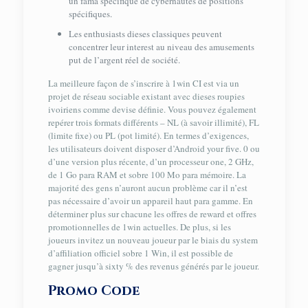
un fama spécifique de cybernautes de positions
spécifiques.
Les enthusiasts dieses classiques peuvent
concentrer leur interest au niveau des amusements
put de l’argent réel de société.
La meilleure façon de s’inscrire à 1win CI est via un
projet de réseau sociable existant avec dieses roupies
ivoiriens comme devise définie. Vous pouvez également
repérer trois formats différents – NL (à savoir illimité), FL
(limite fixe) ou PL (pot limité). En termes d’exigences,
les utilisateurs doivent disposer d’Android your five. 0 ou
d’une version plus récente, d’un processeur one, 2 GHz,
de 1 Go para RAM et sobre 100 Mo para mémoire. La
majorité des gens n’auront aucun problème car il n’est
pas nécessaire d’avoir un appareil haut para gamme. En
déterminer plus sur chacune les offres de reward et offres
promotionnelles de 1win actuelles. De plus, si les
joueurs invitez un nouveau joueur par le biais du system
d’affiliation officiel sobre 1 Win, il est possible de
gagner jusqu’à sixty % des revenus générés par le joueur.
Promo Code