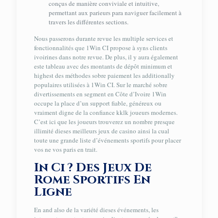
conçus de manière conviviale et intuitive,
permettant aux parieurs para naviguer facilement à
travers les différentes sections.
Nous passerons durante revue les multiple services et
fonctionnalités que 1Win CI propose à syns clients
ivoirines dans notre revue. De plus, il y aura également
este tableau avec des montants de dépôt minimum et
highest des méthodes sobre paiement les additionally
populaires utilisées à 1Win CI. Sur le marché sobre
divertissements en segment en Côte d’Ivoire 1Win
occupe la place d’un support fiable, généreux ou
vraiment digne de la confiance kklk joueurs modernes.
C’est ici que les joueurs trouverez un nombre presque
illimité dieses meilleurs jeux de casino ainsi la cual
toute une grande liste d’événements sportifs pour placer
vos ne vos paris en trait.
In Ci ? Des Jeux De
Rome Sportifs En
Ligne
En and also de la variété dieses événements, les