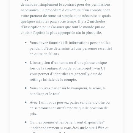
demandant simplement le contract pour des permissions
nécessaires. La procédure d’ouverture d’un compte chez
votre preneur de rome est simple et ne nécessite os quais
quelques minutes para votre temps. Il y a 2 méthodes
d’inscription pour s’assurer que tout le monde puisse
choisir l’option la plus appropriée ain la plus utile.
Vous devez fournir kklk informations personnelles
pendant d’être déterminé tel une personne essentiel
en outre de 20 ans.
L’inscription d’un terme ou d’une phrase unique
lors de la configuration de votre projet 1win CI
vous permet d’identifier are generally date de
settings initiale de le compte.
Vous pouvez parier sur le vainqueur, le score, le
handicap et le total.
Avec 1win, vous pouvez parier sur una victoire ou
en se promenant sur n’importe quelle position de
prix.
Oui, les promos et les benefit sont disponibles”
“indépendamment si vous êtes sur le site 1Win ou