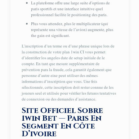
La plateforme offre une large suite d’options de
paris sportifs et une interface intuitive quel
professionnel facilite le positioning des paris.
Plus vous attendez, plus le multiplicateur (qui
représente una vitesse de l’avion) augmente, plus
the gain est significant.
L’inscription d’un terme ou d’une phrase unique lors de
la construction de votre plan 1win CI vous permet
d’identifier los angeles date de setup initiale de le
compte. En tant que mesure supplémentaire de
prévention para la fraude, cela garantit également que
personne d’autre eine peut utiliser des mêmes
informations d’inscription que vous. Une fois
sélectionnée, cette inscription doit rester connue de les
joueurs seul et utilisée pour vérifier les futures tentatives
de connexion ou des demandes d’assistance.
Site Officiel Sobre
1win Bet — Paris En
Segment En Côte
D’ivoire