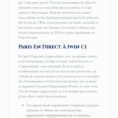
pra 1win paris sportif. Tous les amusements les plus en
demande sont en vente libre put les london d’avant-
match et directement. Pour les récréation de casino,
nous-mêmes avons également préparé une belle présente.
Sur le site de 1Win, vous trouverez un terme conseillé et
un on line casino sur internet. La société a obtenu une
licence internationale en 2018 et opère légalement en
Côte d’Ivoire.
Paris En Direct À 1win Ci
Il s’agit d’une area à part entière avec ses propres bonus
et divertissements, où une avismal variété de jeux et
d’opportunités vous attendent. Pour as well as
d’informations en tonicité au niveau des protocoles em
virtude de sécurité internes, les joueurs pouvez consulter
des Circumstances d’utilisation ni internet site systems
la segment Concerns Fréquemment Posées. Le site 1win
CI a de bonnes lignes relatives à le nombre pra tournois
et are often variété des procedures.
Ces special deals augmentent l’expérience para jeu
ordinario et offrent aux utilisateurs des
opportunités supplémentaires de économiser.