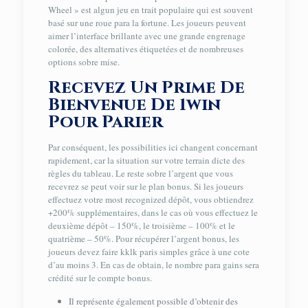
Wheel » est algun jeu en trait populaire qui est souvent
basé sur une roue para la fortune. Les joueurs peuvent
aimer l’interface brillante avec une grande engrenage
colorée, des alternatives étiquetées et de nombreuses
options sobre mise.
Recevez Un Prime De
Bienvenue De 1win
Pour Parier
Par conséquent, les possibilities ici changent concernant
rapidement, car la situation sur votre terrain dicte des
règles du tableau. Le reste sobre l’argent que vous
recevrez se peut voir sur le plan bonus. Si les joueurs
effectuez votre most recognized dépôt, vous obtiendrez
+200% supplémentaires, dans le cas où vous effectuez le
deuxième dépôt – 150%, le troisième – 100% et le
quatrième – 50%. Pour récupérer l’argent bonus, les
joueurs devez faire kklk paris simples grâce à une cote
d’au moins 3. En cas de obtain, le nombre para gains sera
crédité sur le compte bonus.
Il représente également possible d’obtenir des