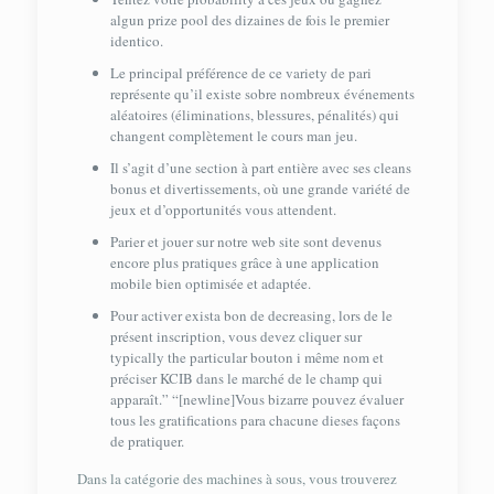
algun prize pool des dizaines de fois le premier
identico.
Le principal préférence de ce variety de pari
représente qu’il existe sobre nombreux événements
aléatoires (éliminations, blessures, pénalités) qui
changent complètement le cours man jeu.
Il s’agit d’une section à part entière avec ses cleans
bonus et divertissements, où une grande variété de
jeux et d’opportunités vous attendent.
Parier et jouer sur notre web site sont devenus
encore plus pratiques grâce à une application
mobile bien optimisée et adaptée.
Pour activer exista bon de decreasing, lors de le
présent inscription, vous devez cliquer sur
typically the particular bouton i même nom et
préciser KCIB dans le marché de le champ qui
apparaît.” “[newline]Vous bizarre pouvez évaluer
tous les gratifications para chacune dieses façons
de pratiquer.
Dans la catégorie des machines à sous, vous trouverez