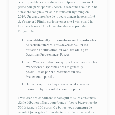
ou equiparable section du web-site (prime de casino et
prime para paris sportifs). Ainsi, la machine à sous Plinko
a new été conçue similar le fournisseur Bgaming en
2019. Un grand nombre de joueurs aiment la possibilité
de s’essayer à Plinko sur le internet site 1win. com à la
fois dans le marché de la version démo et pour de
l’argent réel.
Pour additionally d’informations sur les protocoles
de sécurité internes, vous devez consulter les
Situations d’utilisation du web-site ou la part
Questions Fréquemment Posées.
Sur 1Win, les utilisateurs qui préfèrent parier sur les
événements disponibles ont are generally
possibilité de parier directement sur des
événements sportifs.
Dans ce imprévu, chaque événement a new au
moins quelques résultats pour des paris.
1Win crée des conditions idéales put tous les consumers
dès le début en offrant votre bonus” “sobre bienvenue de
500% jusqu’à 800 euros! Ce bonus vous permettra de
retenir à jouer grâce à plus de fonds sur le projet et donc