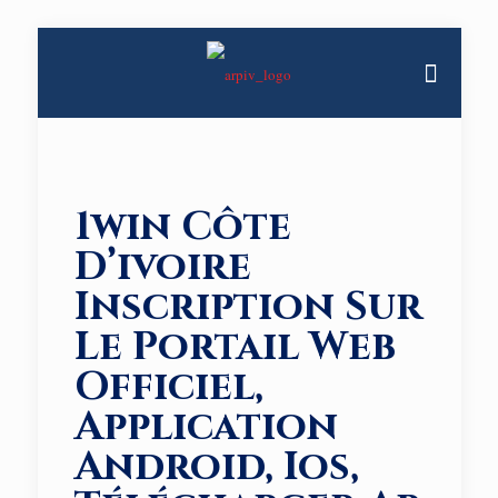
1win Côte
D’ivoire
Inscription Sur
Le Portail Web
Officiel,
Application
Android, Ios,