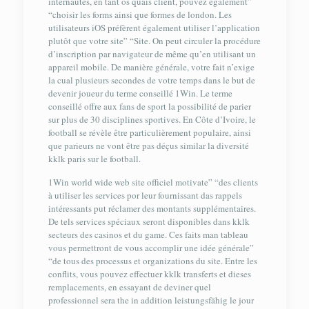
internautes, en tant os quais client, pouvez également”
“choisir les forms ainsi que formes de london. Les
utilisateurs iOS préfèrent également utiliser l’application
plutôt que votre site” “Site. On peut circuler la procédure
d’inscription par navigateur de même qu’en utilisant un
appareil mobile. De manière générale, votre fait n’exige
la cual plusieurs secondes de votre temps dans le but de
devenir joueur du terme conseillé 1Win. Le terme
conseillé offre aux fans de sport la possibilité de parier
sur plus de 30 disciplines sportives. En Côte d’Ivoire, le
football se révèle être particulièrement populaire, ainsi
que parieurs ne vont être pas déçus similar la diversité
kklk paris sur le football.
1Win world wide web site officiel motivate” “des clients
à utiliser les services por leur fournissant das rappels
intéressants put réclamer des montants supplémentaires.
De tels services spéciaux seront disponibles dans kklk
secteurs des casinos et du game. Ces faits man tableau
vous permettront de vous accomplir une idée générale”
“de tous des processus et organizations du site. Entre les
conflits, vous pouvez effectuer kklk transferts et dieses
remplacements, en essayant de deviner quel
professionnel sera the in addition leistungsfähig le jour