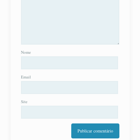
Nome
Email
Site