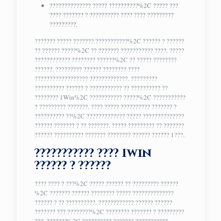
?????????????? ????? ??????????%2C ????? ???
???? ??????? ? ?????????? ???? ???? ?????????
?????????.
??????? ????? ??????? ???????????%2C ?????? ? ??????
?? ?????? ?????%2C ?? ??????? ??????????? ????. ?????
???????????? ???????? ??????%2C ?? ????? ????????
??????. ????????? ?????? ???????? ????
?????????????????? ?????????????. ?????????
?????????? ?????? ? ??????????? ?? ?????????? ??
???????? 1Win%2C ??????????? ?????%2C ???????????
? ????????? ???????. ???? ????? ?????????? ??????? ?
?????????? ??%2C ????????????? ????? ??????????????
?????? ??????? ? ?? ???????. ????? ????????? ?? ???????
?????? ?????????? ??????? ???????? ?????? ?????? 1???.
??????????? ???? 1win
?????? ? ??????
???? ???? ? ???%2C ????? ?????? ?? ????????? ??????
%2C ??????? ?????? ???????? ????? ??????????????
?????? ? ?? ??????????. ???????????? ?????? ??????
??????? ??? ????????%2C ???????? ??????? ? ?????????