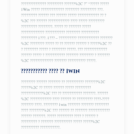
?????????????? ????????? ??????%2C ?” “????? ?????
1Win ????? ????????????? ???????? ????????? ???.
????????? ?????? ??? ?????? ????? ???????????? ?? ?
%2C ??? ?????? ???????????? ???? ????? ?????????
????????? ????????. ????? ?? ??????? ?????
????????????? ??????????? ???????? ??????????
????????? 1???. 1??? – ?????????? ???????????? ???????
%2C ???????? ????? ?? ?? ?????? ?????? ? ?????%2C ??
? ???????? ????? ? ???????? ?????. ??? ?????????????
?????? ????? ? ??????????? ??????? ???????? ? ???????
%2C ????????????? ??????? ?????????? ?????.
??????????? ???? ?? 1win
???????? ?????? ??????? ?? ?????????? ???????%2C
?????%2C ?? ????? ?????? ????? ?????????
????????????%2C ??? ?? ??????????? ???????. ??????
%2C ???????????? ???? ?????? ?? ????????? ????-????
??????? ????. ???????? 1win ??????? ??????? ????????
???? ????????%2C ??? ?????? ?? ??????? ????????????
?????? ???????. ????? ????????? ???? ? ?????? ?
????????? ? ??????? ?????????? ????? ?????%2C
?????????? ???????????.