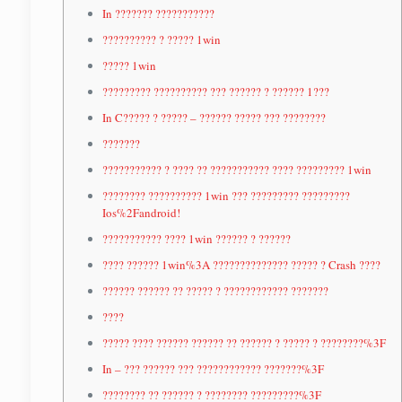
In ??????? ???????????
?????????? ? ????? 1win
????? 1win
????????? ?????????? ??? ?????? ? ?????? 1???
In C????? ? ????? – ?????? ????? ??? ????????
???????
??????????? ? ???? ?? ??????????? ???? ????????? 1win
???????? ?????????? 1win ??? ????????? ?????????
Ios%2Fandroid!
??????????? ???? 1win ?????? ? ??????
???? ?????? 1win%3A ?????????????? ????? ? Crash ????
?????? ?????? ?? ????? ? ???????????? ???????
????
????? ???? ?????? ?????? ?? ?????? ? ????? ? ????????%3F
In – ??? ?????? ??? ???????????? ???????%3F
???????? ?? ?????? ? ???????? ?????????%3F