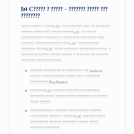
In C????? ? ????? – ??????? ????? ???
????????
????? ?????? ? ????%2C ?? ????????? ???? ?? ????????
?????? ????? ???? ????????????%2C ?? ??????
????????????? ???????? ? ????????? ????????? ????
???????. ?????????????? ????%2C ????????????
???????? ?????%2C ????? ???????? ?????????? ?????. ?
????????? ?????? ?????? ?????? ? ???????? ?? ???????
???????? ??????????????.
??????? ?????????? ?? ???????? ? ?? Android
?????? ? ???????????? ????? ??? ? ????????
?????????? PlayMarket.
????????%2C ??????? ???????? ??????????
???????? ????? ??????????? ???????? ?????????
????? ??????.
???????????? ? ??????? ???????????? ?????”
“????????? ?????? ? ??????%2C ??????? ?????
?????????? ??????? ???????? ?????? ?????
???????? ????????.