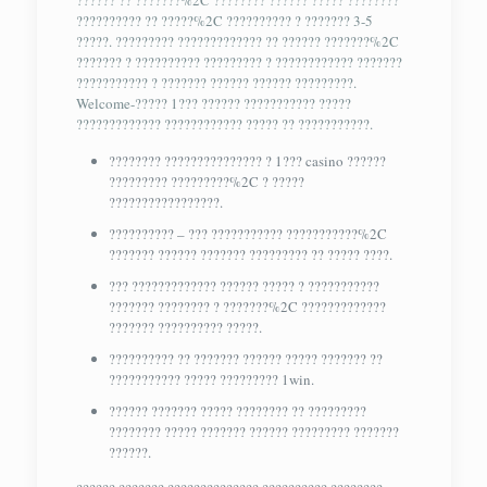
?????? ?? ???????%2C ???????? ?????? ????? ????????
?????????? ?? ?????%2C ?????????? ? ??????? 3-5
?????. ????????? ????????????? ?? ?????? ???????%2C
??????? ? ?????????? ????????? ? ???????????? ???????
??????????? ? ??????? ?????? ?????? ?????????.
Welcome-????? 1??? ?????? ??????????? ?????
????????????? ???????????? ????? ?? ???????????.
???????? ??????????????? ? 1??? casino ??????
????????? ?????????%2C ? ?????
?????????????????.
?????????? – ??? ??????????? ???????????%2C
??????? ?????? ??????? ????????? ?? ????? ????.
??? ????????????? ?????? ????? ? ???????????
??????? ???????? ? ???????%2C ?????????????
??????? ?????????? ?????.
?????????? ?? ??????? ?????? ????? ??????? ??
??????????? ????? ????????? 1win.
?????? ??????? ????? ???????? ?? ?????????
???????? ????? ??????? ?????? ????????? ???????
??????.