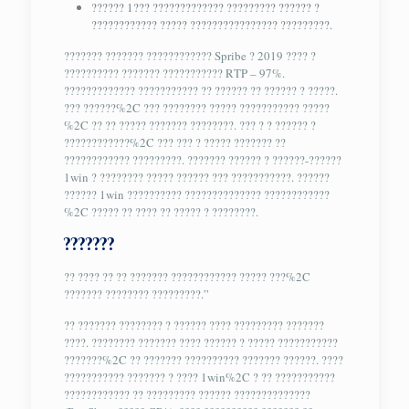
?????? 1??? ????????????? ????????? ?????? ?
???????????? ????? ???????????????? ?????????.
??????? ??????? ???????????? Spribe ? 2019 ???? ?
?????????? ??????? ??????????? RTP – 97%.
????????????? ??????????? ?? ?????? ?? ?????? ? ?????.
??? ??????%2C ??? ???????? ????? ??????????? ?????
%2C ?? ?? ????? ??????? ????????. ??? ? ? ?????? ?
????????????%2C ??? ??? ? ????? ??????? ??
???????????? ?????????. ??????? ?????? ? ??????-??????
1win ? ???????? ????? ?????? ??? ???????????. ??????
?????? 1win ?????????? ?????????????? ????????????
%2C ????? ?? ???? ?? ????? ? ????????.
???????
?? ???? ?? ?? ??????? ???????????? ????? ???%2C
??????? ???????? ?????????.”
?? ??????? ???????? ? ?????? ???? ????????? ???????
????. ???????? ??????? ???? ?????? ? ????? ???????????
???????%2C ?? ??????? ?????????? ??????? ??????. ????
??????????? ??????? ? ???? 1win%2C ? ?? ???????????
???????????? ?? ????????? ?????? ??????????????