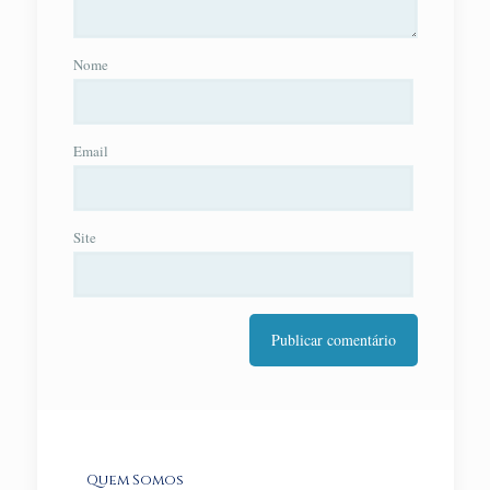
Nome
Email
Site
Quem Somos