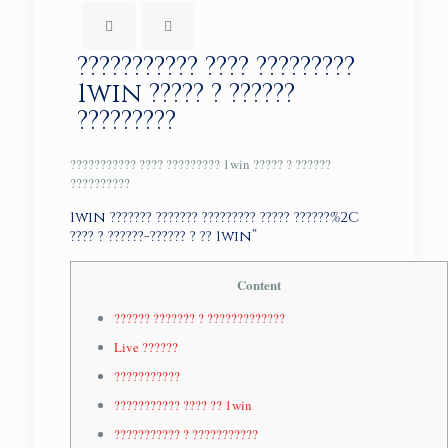
??????????? ???? ?????????
1win ????? ? ??????
?????????
??????????? ???? ????????? 1win ????? ? ??????
??????????
1win ??????? ??????? ????????? ????? ??????%2C
???? ? ??????-?????? ? ?? 1win”
Content
?????? ??????? ? ?????????????
Live ??????
???????????
??????????? ???? ?? 1win
??????????? ? ???????????