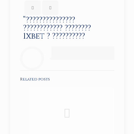
“???????????????
???????????? ????????
1xbet ? ??????????
Related posts